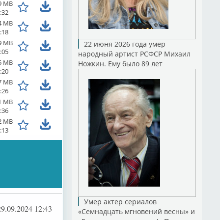
9 MB
:32
4 MB
:18
9 MB
22 июня 2026 года умер
:05
народный артист РСФСР Михаил
5 MB
Ножкин. Ему было 89 лет
:20
7 MB
:26
1 MB
:36
2 MB
:13
Умер актер сериалов
29.09.2024 12:43
«Семнадцать мгновений весны» и