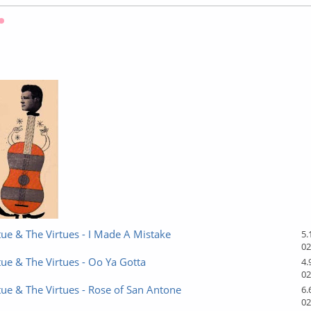
Оффлайн
tue & The Virtues - I Made A Mistake
5.
02
tue & The Virtues - Oo Ya Gotta
4.
02
tue & The Virtues - Rose of San Antone
6.
02