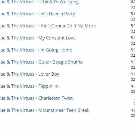
tue & The Virtues - I Think You're Lying
6.
02
tue & The Virtues - Let's Have a Party
5.
02
tue & The Virtues - I Ain't Gonna Do It No More
5.
02
tue & The Virtues - My Constant Love
5.
02
tue & The Virtues - I'm Going Home
5.
02
tue & The Virtues - Guitar Boogie Shuffle
5.
02
tue & The Virtues - Lover Boy
5.
02
ue & The Virtues - Flippin' in
4.
02
tue & The Virtues - Charleston Twist
tue & The Virtues - Mountaineer Teen Break
4.
02