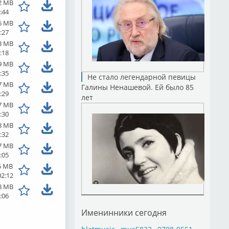
2 MB
:44
6 MB
:27
3 MB
:18
9 MB
:35
Не стало легендарной певицы
7 MB
Галины Ненашевой. Ей было 85
:29
лет
7 MB
:30
8 MB
:32
7 MB
:05
5 MB
02:12
8 MB
:06
Именинники сегодня