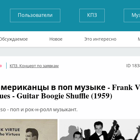
Пользователи
КПЗ
Му
Обсуждаемое
Новое
Это интересно
ID 183
КПЗ. Концерт по заявкам
Оффлайн
мериканцы в поп музыке - Frank Vi
ues - Guitar Boogie Shuffle (1959)
uoso - поп и рок-н-ролл музыкант.