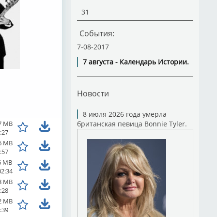
31
События:
7-08-2017
7 августа - Календарь Истории.
Новости
8 июля 2026 года умерла
7 MB
британская певица Bonnie Tyler.
:27
6 MB
:57
6 MB
02:34
8 MB
:28
2 MB
:39