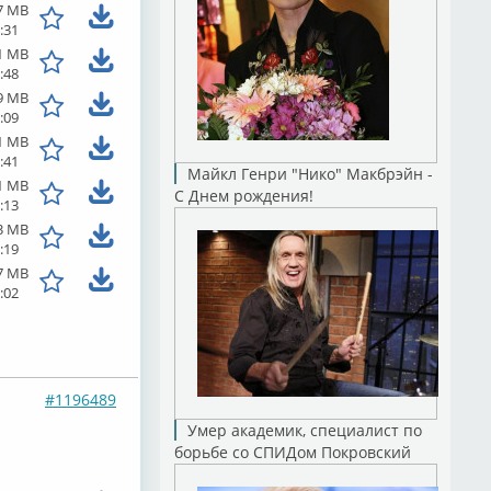
7 MB
:31
1 MB
:48
9 MB
:09
1 MB
:41
Майкл Генри "Нико" Макбрэйн -
1 MB
С Днем рождения!
:13
3 MB
:19
7 MB
:02
#1196489
Умер академик, специалист по
борьбе со СПИДом Покровский