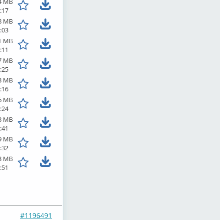
4 MB
:17
8 MB
:03
1 MB
:11
7 MB
:25
3 MB
:16
6 MB
:24
3 MB
:41
9 MB
:32
3 MB
:51
#1196491