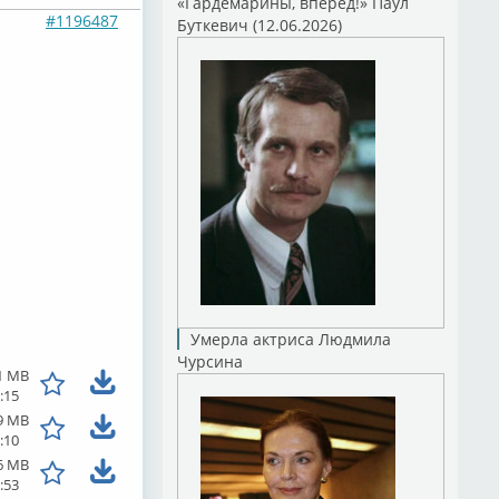
«Гардемарины, вперед!» Паул
#1196487
Буткевич (12.06.2026)
Умерла актриса Людмила
Чурсина
1 MB
:15
9 MB
:10
6 MB
:53