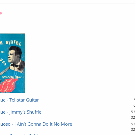
Оффлайн
ue - Tel-star Guitar
tue - Jimmy's Shuffle
5.
02
tuoso - I Ain't Gonna Do It No More
5.
02