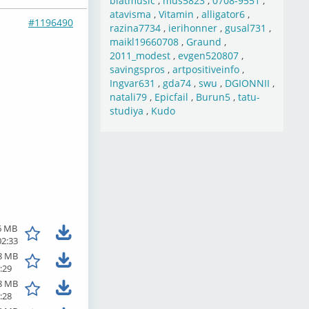
blatmusic
,
mus5823
,
0708-9551
,
atavisma
,
Vitamin
,
alligator6
,
#1196490
razina7734
,
ierihonner
,
gusal731
,
maikl19660708
,
Graund
,
2011_modest
,
evgen520807
,
savingspros
,
artpositiveinfo
,
Ingvar631
,
gda74
,
swu
,
DGIONNII
,
natali79
,
Epicfail
,
Burun5
,
tatu-
studiya
,
Kudo
6 MB
02:33
8 MB
:29
8 MB
:28