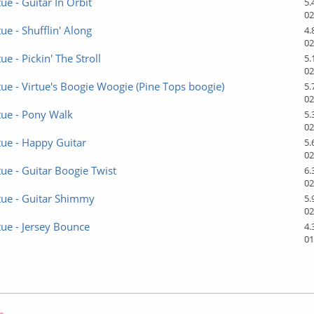
ue - Guitar In Orbit
5.
02
ue - Shufflin' Along
4.
02
ue - Pickin' The Stroll
5.
02
tue - Virtue's Boogie Woogie (Pine Tops boogie)
5.
02
tue - Pony Walk
5.
02
tue - Happy Guitar
5.
02
tue - Guitar Boogie Twist
6.
02
tue - Guitar Shimmy
5.
02
tue - Jersey Bounce
4.
01