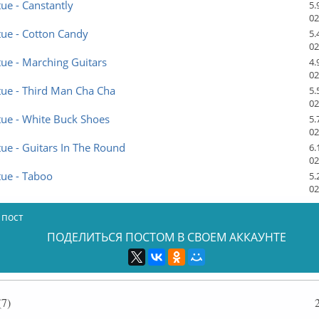
tue - Canstantly
5.
02
tue - Cotton Candy
5.
02
tue - Marching Guitars
4.
02
tue - Third Man Cha Cha
5.
02
tue - White Buck Shoes
5.
02
tue - Guitars In The Round
6.
02
tue - Taboo
5.
02
 пост
ПОДЕЛИТЬСЯ ПОСТОМ В СВОЕМ АККАУНТЕ
7)