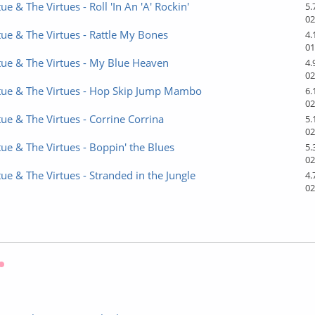
ue & The Virtues - Roll 'In An 'A' Rockin'
5.
02
tue & The Virtues - Rattle My Bones
4.
01
tue & The Virtues - My Blue Heaven
4.
02
rtue & The Virtues - Hop Skip Jump Mambo
6.
02
tue & The Virtues - Corrine Corrina
5.
02
tue & The Virtues - Boppin' the Blues
5.
02
tue & The Virtues - Stranded in the Jungle
4.
02
Оффлайн