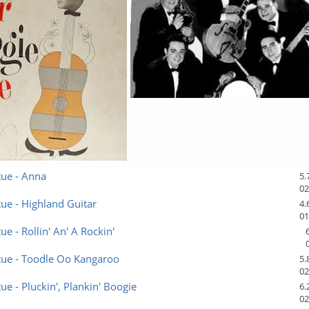
tue - Anna
5.
02
tue - Highland Guitar
4.
01
ue - Rollin' An' A Rockin'
tue - Toodle Oo Kangaroo
5.
02
ue - Pluckin', Plankin' Boogie
6.
02