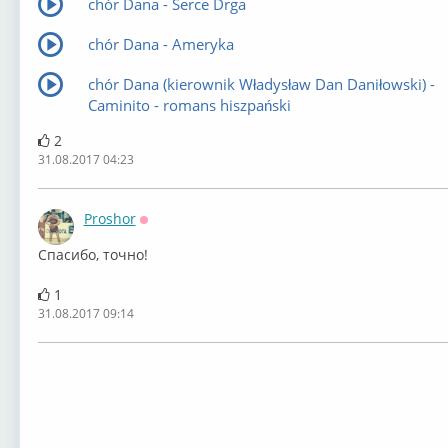
⁣chór Dana - Serce Drga
⁣chór Dana - Ameryka
chór Dana (kierownik Władysław Dan Daniłowski) -
Caminito - romans hiszpański
2
31.08.2017 04:23
Proshor
Оффлайн
Спасибо, точно!
1
31.08.2017 09:14