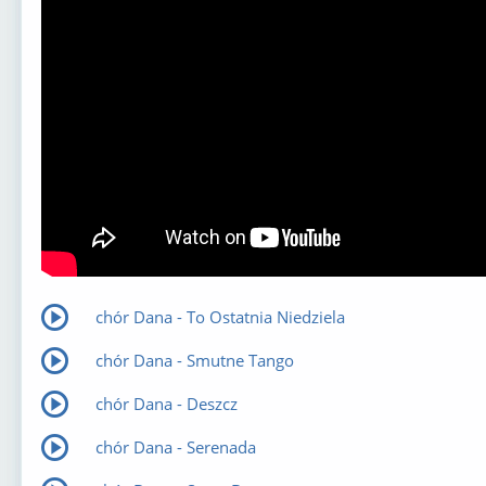
⁣chór Dana - To Ostatnia Niedziela
⁣chór Dana - Smutne Tango
⁣chór Dana - Deszcz
⁣chór Dana - Serenada