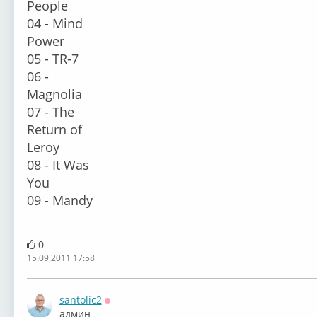
People
04 - Mind
Power
05 - TR-7
06 -
Magnolia
07 - The
Return of
Leroy
08 - It Was
You
09 - Mandy
0
15.09.2011 17:58
santolic2
Оффлайн
админ