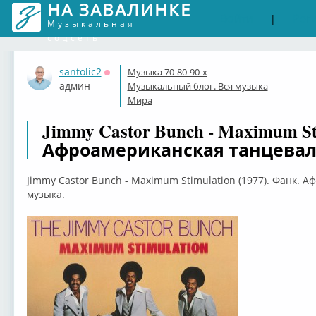
НА ЗАВАЛИНКЕ
Войти
Рег
|
Музыкальная
соцсеть
santolic2
Музыка 70-80-90-х
Оффлайн
админ
Музыкальный блог. Вся музыка
Мира
Jimmy Castor Bunch - Maximum Sti
Афроамериканская танцевал
Jimmy Castor Bunch - Maximum Stimulation (1977). Фанк.
музыка.