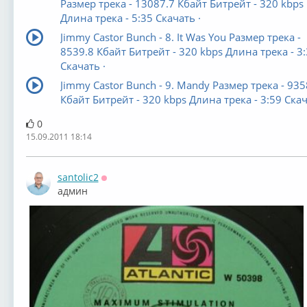
Размер трека - 13087.7 Кбайт Битрейт - 320 kbps
Длина трека - 5:35 Скачать ·
Jimmy Castor Bunch - 8. It Was You Размер трека -
8539.8 Кбайт Битрейт - 320 kbps Длина трека - 3
Скачать ·
Jimmy Castor Bunch - 9. Mandy Размер трека - 935
Кбайт Битрейт - 320 kbps Длина трека - 3:59 Скач
0
15.09.2011 18:14
santolic2
Оффлайн
админ