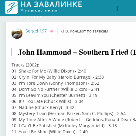
НА ЗАВАЛИНКЕ
Войти
Рег
|
Музыкальная
соцсеть
Sergei 1971
КПЗ. Концерт по заявкам
Оффлайн
John Hammond – Southern Fried (1
Tracks (2002):
01. Shake For Me (Willie Dixon) - 2:40
02. Cryin' For My Baby (Harold Burrage) - 2:38
03. I'm Tore Down (Sonny Thompson) - 2:52
04. Don't Go No Further (Willie Dixon) - 2:41
05. I'm Leavin' You (Chester Burnett) - 3:19
06. It's Too Late (Chuck Willis) - 3:04
07. Nadine (Chuck Berry) - 3:42
08. Mystery Train (Herman Parker, Sam C. Phillips) - 2:54
09. My Time After A While (Robert L. Geddins, Ronald Dean Ba
10. I Can't Be Satisfied (McKinley Morganfield) - 3:13
11. You'll Be Mine (Willie Dixon) - 2:40