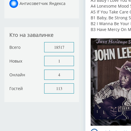
A3 Baby I Love You 4
Антисоветчик Яндекса
A4 Lonesome Mood 
A5 If You Take Care 
B1 Baby, Be Strong 5
B2 I Wanna Be Your 
B3 Have Mercy On M
Кто на завалинке
Всего
18517
Новых
1
Онлайн
4
Гостей
113