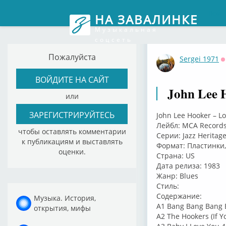
Войт
НА ЗАВАЛИНКЕ
Музыкальная
соцсеть
Пожалуйста
Sergei 1971
О
ВОЙДИТЕ НА САЙТ
John Lee 
или
ЗАРЕГИСТРИРУЙТЕСЬ
John Lee Hooker – 
Лейбл: MCA Record
чтобы оставлять комментарии
Серии: Jazz Heritage
к публикациям и выставлять
Формат: Пластинки, 
оценки.
Страна: US
Дата релиза: 1983
Жанр: Blues
Стиль:
Содержание:
Музыка. История,
A1 Bang Bang Bang 
открытия, мифы
A2 The Hookers (If Yo