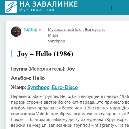
НА ЗАВАЛИНКЕ
Войти
Рег
|
Музыкальная
соцсеть
tuptup
Музыкальный блог. Вся музыка
Оффлайн
Мира
Synthpop
Joy ‎– Hello (1986)
Группа (Исполнитель): Joy
Альбом: Hello
Жанр:
Synthpop, Euro-Disco
Первый альбом группы, Hello, был выпущен в январе 1986 
первой строчке австрийского хит-парада. Это принесло в
Альбом «Joy» продавался более чем в 30 странах мира. Д
композиция Valerie приобрела огромную популярность в 
Союзе — благодаря гибкому диску из журнала «Кругозор», 
версии Te Meg En, записанной группой «Inflagranty». На