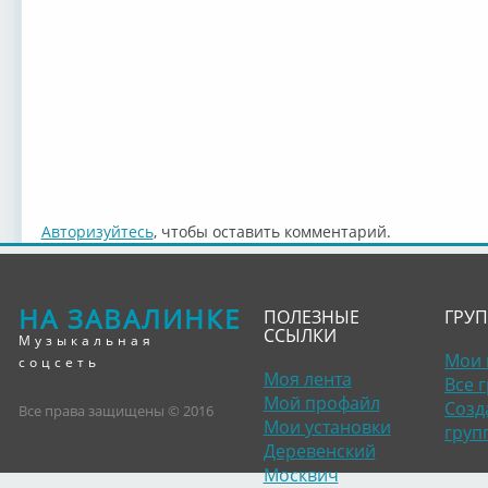
Авторизуйтесь
, чтобы оставить комментарий.
НА ЗАВАЛИНКЕ
ПОЛЕЗНЫЕ
ГРУ
ССЫЛКИ
Музыкальная
Мои 
соцсеть
Моя лента
Все 
Мой профайл
Созд
Все права защищены © 2016
Мои установки
груп
Деревенский
Москвич