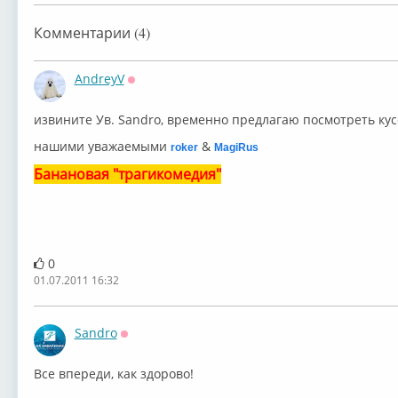
Комментарии (4)
AndreyV
Оффлайн
извините Ув. Sandro, временно предлагаю посмотреть ку
нашими уважаемыми
&
roker
MagiRus
Банановая "трагикомедия"
0
01.07.2011 16:32
Sandro
Оффлайн
Все впереди, как здорово!