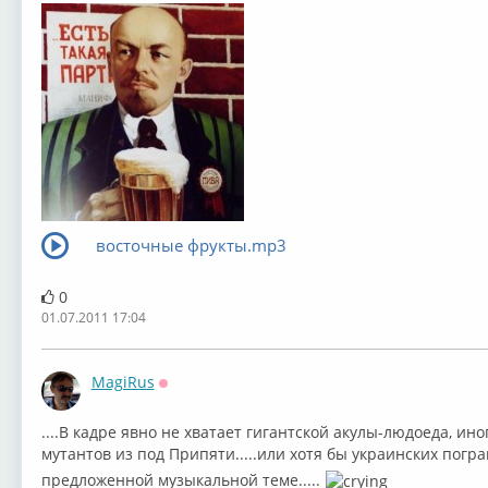
восточные фрукты.mp3
0
01.07.2011 17:04
MagiRus
Оффлайн
....В кадре явно не хватает гигантской акулы-людоеда, ин
мутантов из под Припяти.....или хотя бы украинских погран
предложенной музыкальной теме.....