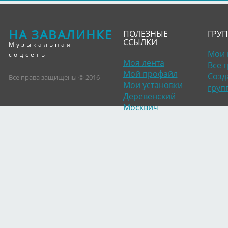
НА ЗАВАЛИНКЕ
ПОЛЕЗНЫЕ
ГРУ
ССЫЛКИ
Музыкальная
Мои 
соцсеть
Моя лента
Все 
Мой профайл
Созд
Все права защищены © 2016
Мои установки
груп
Деревенский
Москвич