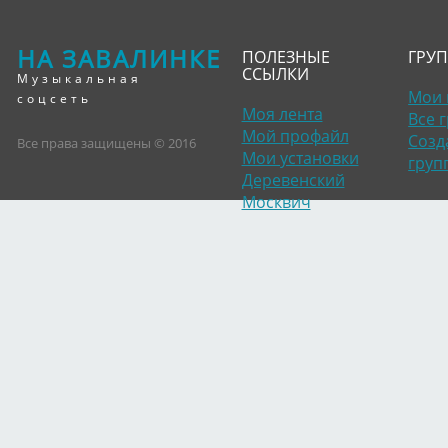
НА ЗАВАЛИНКЕ
ПОЛЕЗНЫЕ
ГРУ
ССЫЛКИ
Музыкальная
Мои 
соцсеть
Моя лента
Все 
Мой профайл
Созд
Все права защищены © 2016
Мои установки
груп
Деревенский
Москвич