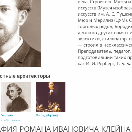
века. Строитель Музея 
искусств (Музея изобра
искусств им. А. С. Пушки
Мюр и Мерилиз (ЦУМ), 
торговых рядов, Бороди
десятков других памятн
эклектики, стилизатор, 
— строил в неоклассичес
Преподаватель, педагог,
подготовивший таких п
как И. И. Рерберг, Г. Б. 
естные архитекторы
Уильям
Хильдебрандт
ЧЕЙМБЕРС
АФИЯ РОМАНА ИВАНОВИЧА КЛЕЙНА