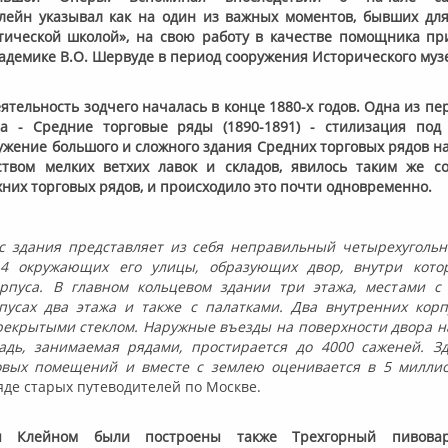
Клейн указывал как на один из важных моментов, бывших дл
тической школой», на свою работу в качестве помощника пр
кадемике В.О. Шервуде в период сооружения Исторического муз
ятельность зодчего началась в конце 1880-х годов. Одна из п
а - Средние торговые ряды (1890-1891) - стилизация под 
ужение большого и сложного здания Средних торговых рядов на
твом мелких ветхих лавок и складов, явилось таким же со
них торговых рядов, и происходило это почти одновременно.
с здания представляет из себя неправильный четырехуголь
4 окружающих его улицы, образующих двор, внутри котор
рпуса. В главном кольцевом здании три этажа, местами с 
пусах два этажа и также с палатками. Два внутренних кор
рекрытыми стеклом. Наружные въезды на поверхности двора на
адь, занимаемая рядами, простирается до 4000 саженей. З
овых помещений и вместе с землею оценивается в 5 миллио
яде старых путеводителей по Москве.
ы Клейном были построены также Трехгорный пивовар