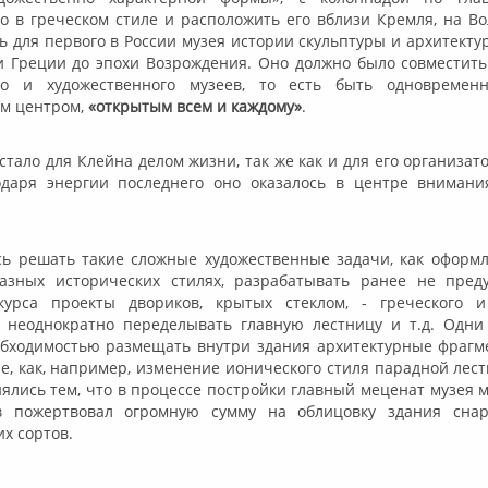
о в греческом стиле и расположить его вблизи Кремля, на Во
 для первого в России музея истории скульптуры и архитектур
и Греции до эпохи Возрождения. Оно должно было совместить
ого и художественного музеев, то есть быть одновреме
м центром,
«открытым всем и каждому»
.
стало для Клейна делом жизни, так же как и для его организа
одаря энергии последнего оно оказалось в центре внимани
ь решать такие сложные художественные задачи, как оформ
азных исторических стилях, разрабатывать ранее не пред
урса проекты двориков, крытых стеклом, - греческого и 
, неоднократно переделывать главную лестницу и т.д. Одни
бходимостью размещать внутри здания архитектурные фрагм
е, как, например, изменение ионического стиля парадной лест
ялись тем, что в процессе постройки главный меценат музея 
в пожертвовал огромную сумму на облицовку здания сна
х сортов.