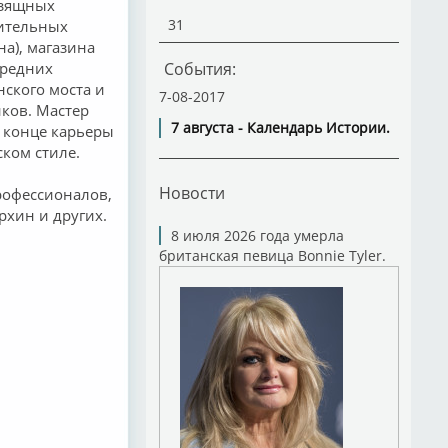
изящных
31
зительных
на), магазина
Средних
События:
нского моста и
7-08-2017
иков. Мастер
7 августа - Календарь Истории.
в конце карьеры
ком стиле.
Новости
рофессионалов,
Бархин и других.
8 июля 2026 года умерла
британская певица Bonnie Tyler.