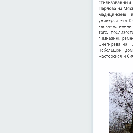
стилизованный 
Перлова на Мяс
медицинских и
университета К
злокачественны
того, поблизос
гимназию, ремес
Снегирева на П
небольшой дом
мастерская и би