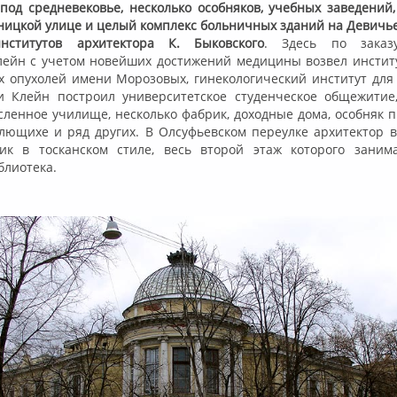
под средневековье, несколько особняков, учебных заведений
ницкой улице и целый комплекс больничных зданий на Девичье
нститутов архитектора К. Быковского
. Здесь по заказ
лейн с учетом новейших достижений медицины возвел инстит
х опухолей имени Морозовых, гинекологический институт для
ти Клейн построил университетское студенческое общежитие
ленное училище, несколько фабрик, доходные дома, особняк п
лющихе и ряд других. В Олсуфьевском переулке архитектор в
ик в тосканском стиле, весь второй этаж которого заним
блиотека.