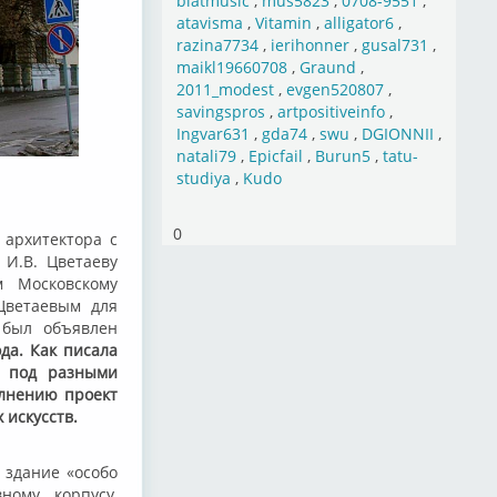
blatmusic
,
mus5823
,
0708-9551
,
atavisma
,
Vitamin
,
alligator6
,
razina7734
,
ierihonner
,
gusal731
,
maikl19660708
,
Graund
,
2011_modest
,
evgen520807
,
savingspros
,
artpositiveinfo
,
Ingvar631
,
gda74
,
swu
,
DGIONNII
,
natali79
,
Epicfail
,
Burun5
,
tatu-
studiya
,
Kudo
0
 архитектора с
И.В. Цветаеву
 Московскому
Цветаевым для
 был объявлен
да. Как писала
о под разными
олнению проект
 искусств.
 здание «особо
ному корпусу,