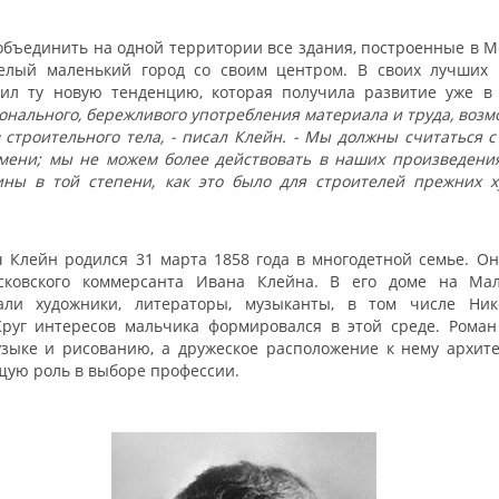
объединить на одной территории все здания, построенные в М
елый маленький город со своим центром. В своих лучших 
ил ту новую тенденцию, которая получила развитие уже в 
нального, бережливого употребления материала и труда, возмо
 строительного тела, - писал Клейн. - Мы должны считаться 
мени; мы не можем более действовать в наших произведени
ны в той степени, как это было для строителей прежних х
 Клейн родился 31 марта 1858 года в многодетной семье. О
сковского коммерсанта Ивана Клейна. В его доме на Ма
али художники, литераторы, музыканты, в том числе Ни
руг интересов мальчика формировался в этой среде. Роман
узыке и рисованию, а дружеское расположение к нему архит
ую роль в выборе профессии.