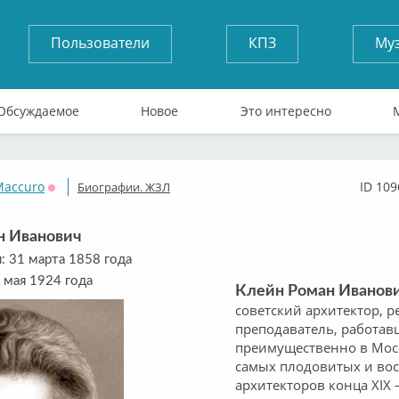
Пользователи
КПЗ
Му
Обсуждаемое
Новое
Это интересно
Maccuro
ID 109
Биографии. ЖЗЛ
Оффлайн
н Иванович
: 31 марта 1858 года
 мая 1924 года
Клейн Роман Иванов
советский архитектор, р
преподаватель, работа
преимущественно в Мос
самых плодовитых и во
архитекторов конца XIX 