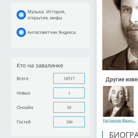
Музыка. История,
открытия, мифы
Антисоветчик Яндекса
Кто на завалинке
Всего
18517
Другие изв
Новых
1
Онлайн
10
Растрелли Франч...
Гостей
100
БИОГР