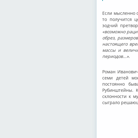
Если мысленно 
то получится ц
зодчий претвор
«возможно рацио
обрез, размеров
настоящего вре
массы и величи
периодов...»
.
Роман Иванович
семи детей мо
постоянно быв
Рубинштейны. К
склонности к м
сыграло решающ