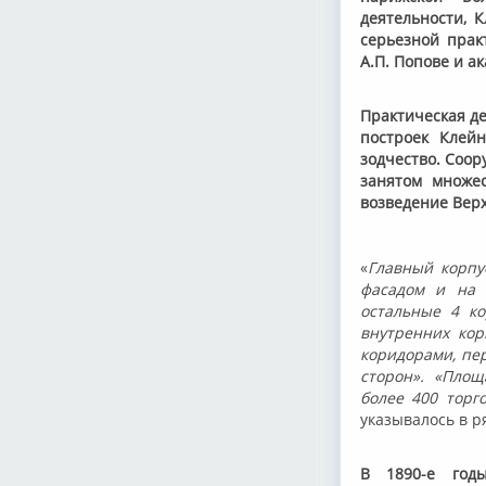
деятельности, 
серьезной прак
А.П. Попове и а
Практическая де
построек Клейн
зодчество. Соор
занятом множес
возведение Верх
«
Главный корпу
фасадом и на 
остальные 4 ко
внутренних кор
коридорами, пе
сторон». «Площ
более 400 торг
указывалось в р
В 1890-е год