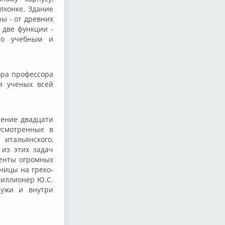
лхонке. Здание
ы - от древних
 две функции -
нно учебным и
тора профессора
я ученых всей
ление двадцати
усмотренные в
итальянского,
 из этих задач
енты огромных
ницы на греко-
миллионер Ю.С.
ружи и внутри