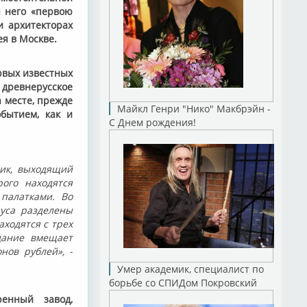
я него «первою
и архитекторах
ея в Москве.
ервых известных
древнерусское
 месте, прежде
Майкл Генри "Нико" Макбрэйн -
бытием, как и
С Днем рождения!
ник, выходящий
ого находятся
палатками. Во
пуса разделены
ходятся с трех
дание вмещает
нов рублей», -
Умер академик, специалист по
борьбе со СПИДом Покровский
енный завод,