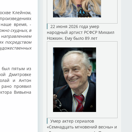
оскве Клейном,
произведениях
наше время, -
22 июня 2026 года умер
жно скудных, в
народный артист РСФСР Михаил
с направлением
Ножкин. Ему было 89 лет
ях посредством
удожественных
н был пятым из
лой Дмитровке
колай и Антон
 рано проявил
ектора Вивьена
Умер актер сериалов
«Семнадцать мгновений весны» и