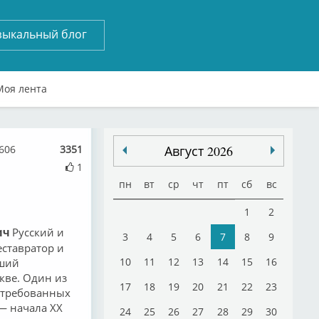
зыкальный блог
Моя лента
606
3351
Август 2026
1
пн
вт
ср
чт
пт
сб
вс
1
2
Русский и
ич
3
4
5
6
7
8
9
еставратор и
10
11
12
13
14
15
16
вший
кве. Один из
17
18
19
20
21
22
23
стребованных
— начала XX
24
25
26
27
28
29
30