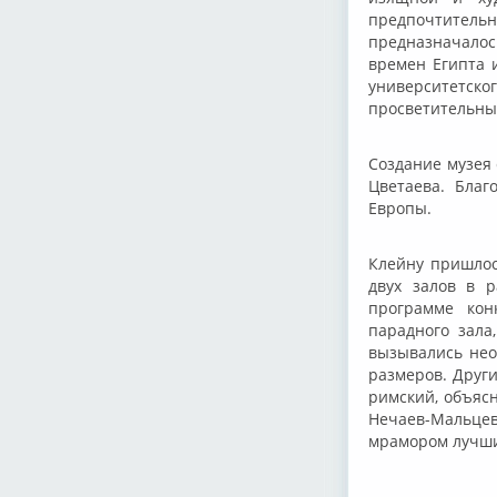
предпочтительн
предназначалось
времен Египта 
университетск
просветительны
Создание музея 
Цветаева. Благ
Европы.
Клейну пришлос
двух залов в р
программе конк
парадного зала
вызывались нео
размеров. Други
римский, объясн
Нечаев-Мальце
мрамором лучши