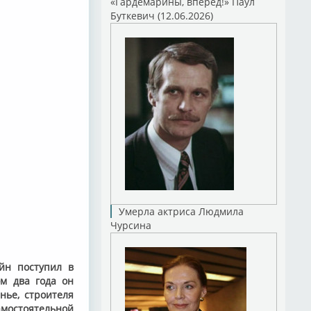
«Гардемарины, вперед!» Паул
Буткевич (12.06.2026)
Умерла актриса Людмила
Чурсина
йн поступил в
ом два года он
нье, строителя
остоятельной