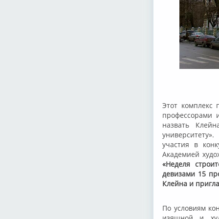
Этот комплекс 
профессорами и
назвать Клей
университету».
участия в кон
Академией худ
«Неделя строит
девизами 15 пр
Клейна и пригла
По условиям ко
изящной и худ