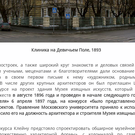
Клиника на Девичьем Поле, 1893
построек, а также широкий круг знакомств и деловых связей
 учеными, меценатами и благотворителями дали основание 
на в своем первом письме к нему «художником, родным
 В числе других крупных архитекторов он был приглашен 
курсе на проект здания Музея изящных искусств, который
ожеств
в августе 1896 года и проведен в начале следующего го
еля» 6 апреля 1897 года, на конкурсе «было представлен
оектов. Правление Московского университета приняло к исп
сило его на должность архитектора и строителя Музея изящных
нкурса Клейну предстояло спроектировать обширное музейное
ожественно характерной формы», с колоннадой по глав