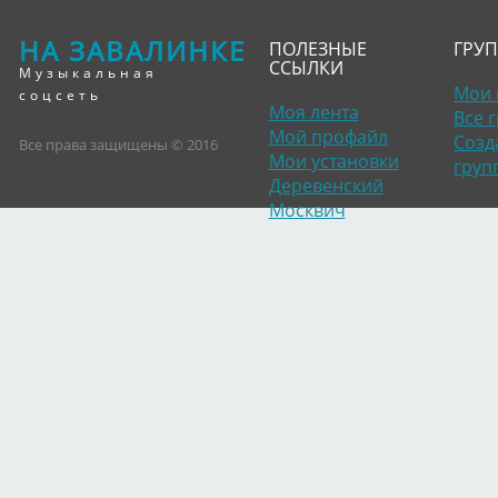
НА ЗАВАЛИНКЕ
ПОЛЕЗНЫЕ
ГРУ
ССЫЛКИ
Музыкальная
Мои 
соцсеть
Моя лента
Все 
Мой профайл
Созд
Все права защищены © 2016
Мои установки
груп
Деревенский
Москвич