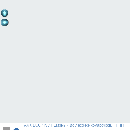
ГАХК БССР п/у Г.Ширмы - Во лесочке комарочков.. (РНП,