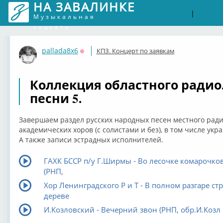
НА ЗАВАЛИНКЕ
Войти
Рег
|
Музыкальная
соцсеть
pallada8x6
КПЗ. Концерт по заявкам
Оффлайн
Коллекция областного радио
песни 5.
Завершаем раздел русских народных песен местного ради
академических хоров (с солистами и без), в том числе укр
А также записи эстрадных исполнителей.
ГАХК БССР п/у Г.Ширмы - Во лесочке комарочков
(РНП,
Хор Ленинградского Р и Т - В полном разгаре ст
дереве
И.Козловский - Вечерний звон (РНП, обр.И.Козл