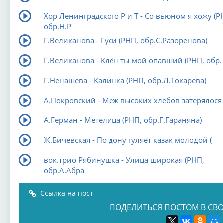
Хор Ленинградского Р и Т - Со вьюном я хожу (Р
обр.Н.Р
Г.Великанова - Гуси (РНП, обр.С.Разоренова)
Г.Великанова - Клён ты мой опавший (РНП, обр.
Г.Ненашева - Калинка (РНП, обр.Л.Токарева)
А.Покровский - Меж высоких хлебов затерялося
А.Герман - Метелица (РНП, обр.Г.Гараняна)
Ж.Бичевская - По дону гуляет казак молодой (
вок.трио Рябинушка - Улица широкая (РНП,
обр.А.Абра
Ссылка на пост
ПОДЕЛИТЬСЯ ПОСТОМ В СВО