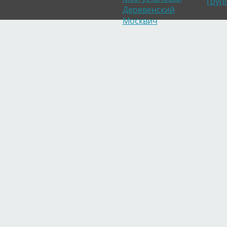
груп
Деревенский
Москвич