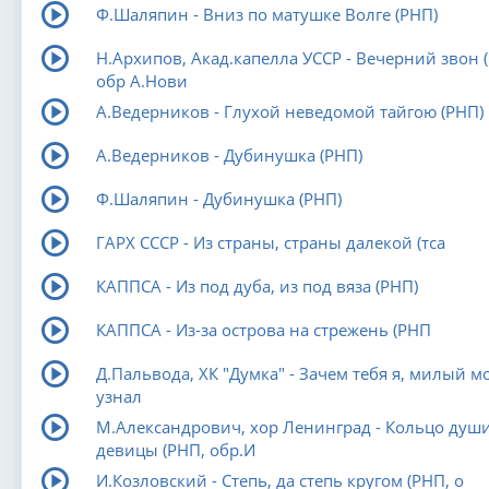
Ф.Шаляпин - Вниз по матушке Волге (РНП)
Н.Архипов, Акад.капелла УССР - Вечерний звон 
обр А.Нови
А.Ведерников - Глухой неведомой тайгою (РНП)
А.Ведерников - Дубинушка (РНП)
Ф.Шаляпин - Дубинушка (РНП)
ГАРХ СССР - Из страны, страны далекой (тса
КАППСА - Из под дуба, из под вяза (РНП)
КАППСА - Из-за острова на стрежень (РНП
Д.Пальвода, ХК "Думка" - Зачем тебя я, милый м
узнал
М.Александрович, хор Ленинград - Кольцо души
девицы (РНП, обр.И
И.Козловский - Степь, да степь кругом (РНП, о