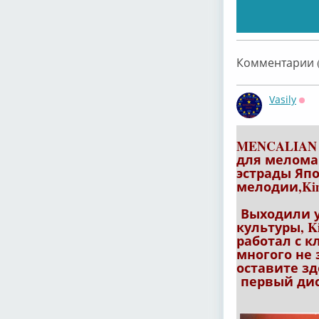
Комментарии (
Vasily
Офф
MENCALIAN 
для меломан
эстрады Яп
мелодии,Kim
Выходили у 
культуры, K
работал с к
многого не 
оставите з
первый диск