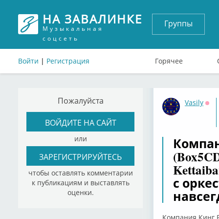
НА ЗАВАЛИНКЕ
Группы
Музыкальная
соцсеть
Войти
|
Регистрация
Горячее
Пожалуйста
Vasily
Офф
ВОЙДИТЕ НА САЙТ
или
Компан
(Box5CD
ЗАРЕГИСТРИРУЙТЕСЬ
Kettaib
чтобы оставлять комментарии
с орке
к публикациям и выставлять
навсегд
оценки.
Компания Кинг Р