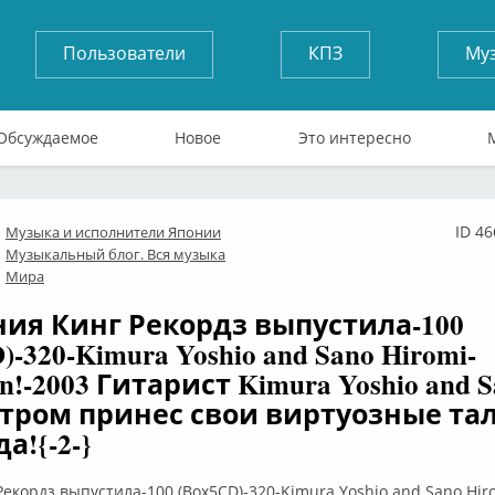
Пользователи
КПЗ
Му
Обсуждаемое
Новое
Это интересно
ID 4
Музыка и исполнители Японии
лайн
Музыкальный блог. Вся музыка
Мира
ия Кинг Рекордз выпустила-100
)-320-Kimura Yoshio and Sano Hiromi-
an!-2003 Гитарист Kimura Yoshio and S
стром принес свои виртуозные та
а!{-2-}
екордз выпустила-100 (Box5CD)-320-Kimura Yoshio and Sano Hir