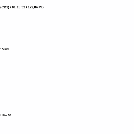
(CD1) / 01:15:32 / 172,84 MB
e Mind
 Flow At