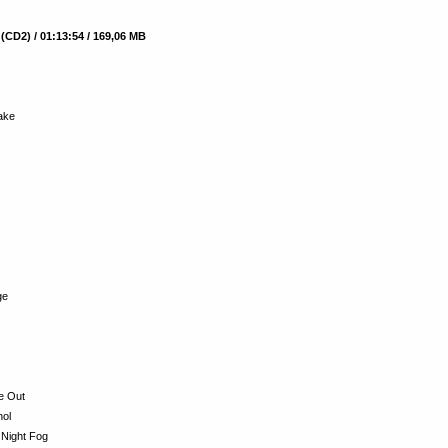
(CD2) / 01:13:54 / 169,06 MB
ake
ge
e Out
hol
 Night Fog