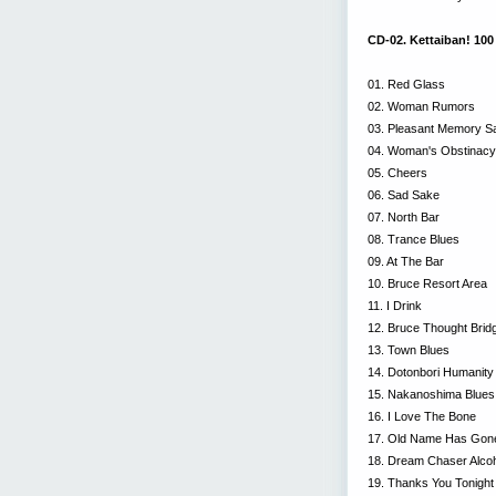
CD-02. Kettaiban! 100 
01. Red Glass
02. Woman Rumors
03. Pleasant Memory S
04. Woman's Obstinacy
05. Cheers
06. Sad Sake
07. North Bar
08. Trance Blues
09. At The Bar
10. Bruce Resort Area
11. I Drink
12. Bruce Thought Brid
13. Town Blues
14. Dotonbori Humanity
15. Nakanoshima Blues
16. I Love The Bone
17. Old Name Has Gon
18. Dream Chaser Alco
19. Thanks You Tonight