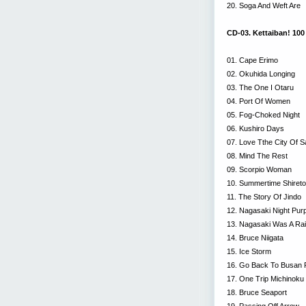
20. Soga And Weft Are
CD-03. Kettaiban! 100 
01. Cape Erimo
02. Okuhida Longing
03. The One I Otaru
04. Port Of Women
05. Fog-Choked Night
06. Kushiro Days
07. Love Tthe City Of 
08. Mind The Rest
09. Scorpio Woman
10. Summertime Shiret
11. The Story Of Jindo
12. Nagasaki Night Purp
13. Nagasaki Was A Ra
14. Bruce Niigata
15. Ice Storm
16. Go Back To Busan 
17. One Trip Michinoku
18. Bruce Seaport
19. Passing Off Arrow