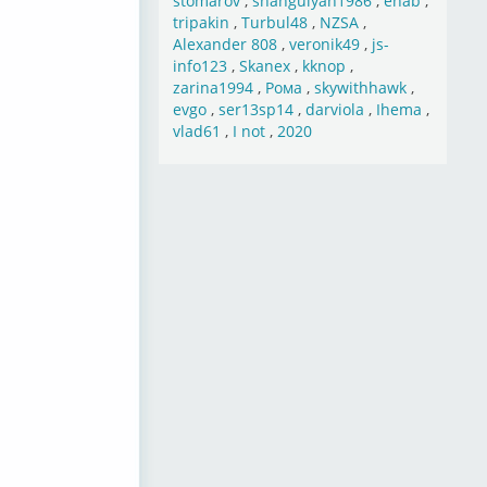
stomarov
,
shahgulyan1986
,
ehab
,
tripakin
,
Turbul48
,
NZSA
,
Alexander 808
,
veronik49
,
js-
info123
,
Skanex
,
kknop
,
zarina1994
,
Рома
,
skywithhawk
,
evgo
,
ser13sp14
,
darviola
,
Ihema
,
vlad61
,
I not
,
2020