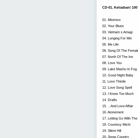
CD-01. Kettaiban! 100 
01. Mistress
02. Your Blues
03. Vietnam s Amagi
04. Longing For Min
05. Me Life
06. Song Of The Femal
07. North Of The Inn
08. Love You
09. Lake Mashu In Fog
10. Good Night Baby
11. Love Thistle
12. Love Song Spell
13. I Know Too Much
14. Drafts
15. ...And Love Affair
16. Atonement
17. Letting Go With The
18. Courtesy Michi
19. Silent Hill
20. Snow Country