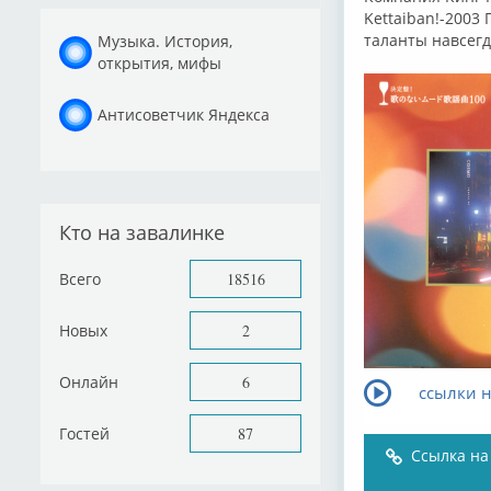
Kettaiban!-2003
таланты навсегда
Музыка. История,
открытия, мифы
Антисоветчик Яндекса
Кто на завалинке
Всего
18516
Новых
2
Онлайн
6
ссылки н
Гостей
87
Ссылка на