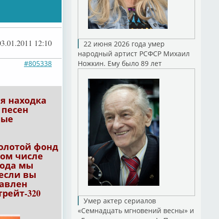
03.01.2011 12:10
22 июня 2026 года умер
народный артист РСФСР Михаил
#805338
Ножкин. Ему было 89 лет
я находка
 песен
ные
Золотой фонд
том числе
вода мы
,если вы
тавлен
рейт-320
Умер актер сериалов
«Семнадцать мгновений весны» и