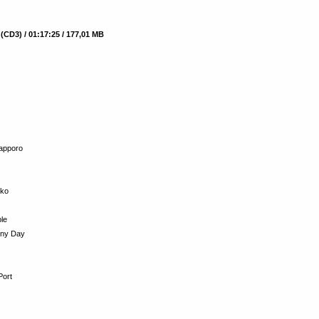
(CD3) / 01:17:25 / 177,01 MB
Sapporo
oko
le
iny Day
Port