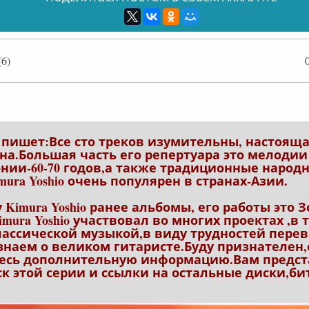
6)
лайн
пишет:Все сто треков изумительны, настояща
а.Большая часть его репертуара это мелодии
онии-60-70 годов,а также традиционные народ
ura Yoshio очень популярен в странах-Азии.
Kimura Yoshio ранее альбомы, его работы это 
imura Yoshio участвовал во многих проектах ,в 
лассической музыкой,в виду трудностей пере
знаем о великом гитаристе.Буду признателен
десь дополнительную информацию.Вам предс
 этой серии и ссылки на остальные диски,бит