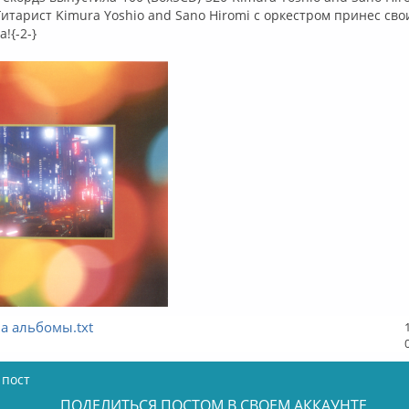
 Гитарист Kimura Yoshio and Sano Hiromi с оркестром принес св
!{-2-}
а альбомы.txt
 пост
ПОДЕЛИТЬСЯ ПОСТОМ В СВОЕМ АККАУНТЕ