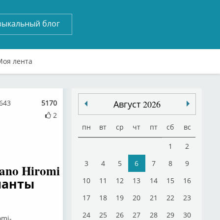
зыкальный блог
Моя лента
6643
5170
Август 2026
2
пн
вт
ср
чт
пт
сб
вс
1
2
3
4
5
6
7
8
9
ano Hiromi
ланты
10
11
12
13
14
15
16
17
18
19
20
21
22
23
24
25
26
27
28
29
30
omi-