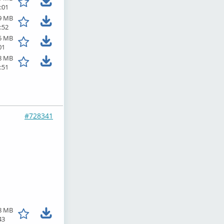
:01
9 MB
:52
5 MB
01
8 MB
:51
#728341
8 MB
43