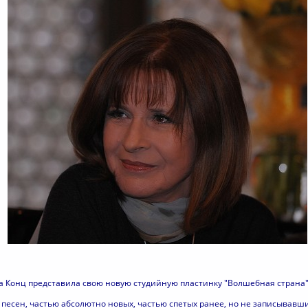
а Конц представила свою новую студийную пластинку "Волшебная страна" 
 песен, частью абсолютно новых, частью спетых ранее, но не записывавши