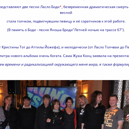
редставляют две песни Ласло Боди
*
, безвременная драматическая смерт
весной
стала толчком, подвигнувшим певицу и её соратников к этой работе.
(В память о Боди - песня Яноша Броди"Летней ночью на трассе 67").
т Кристины Тот до Аттилы Йожефа), и мелодически (от Ласло Толчваи до П
литра нового альбома очень богата. Сама Жужа Конц заявила на презента
ем времени и радикализацией окружающего меня мира, я также формулир