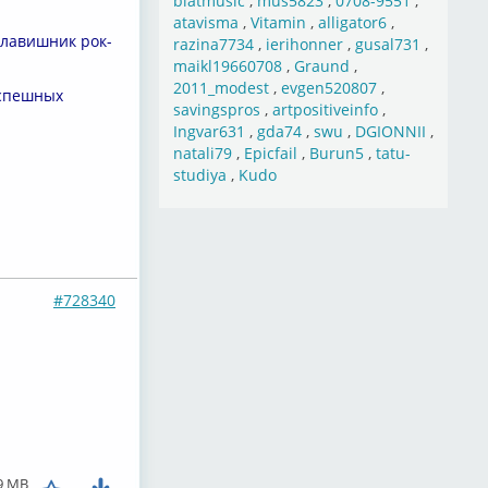
blatmusic
,
mus5823
,
0708-9551
,
atavisma
,
Vitamin
,
alligator6
,
 клавишник рок-
razina7734
,
ierihonner
,
gusal731
,
maikl19660708
,
Graund
,
2011_modest
,
evgen520807
,
ных
savingspros
,
artpositiveinfo
,
Ingvar631
,
gda74
,
swu
,
DGIONNII
,
natali79
,
Epicfail
,
Burun5
,
tatu-
studiya
,
Kudo
#728340
9 MB