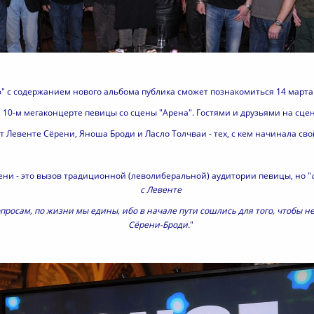
" с содержанием нового альбома публика сможет познакомиться 14 марта 
10-м мегаконцерте певицы со сцены "Арена". Гостями и друзьями на сцен
 Левенте Сёрени, Яноша Броди и Ласло Толчваи - тех, с кем начинала сво
ни - это вызов традиционной (леволиберальной) аудитории певицы, но "
с Левенте
просам, по жизни мы едины, ибо в начале пути сошлись для того, чтобы н
Сёрени-Броди.
"