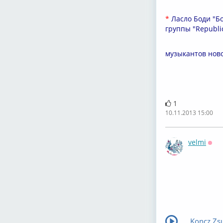
*
Ласло Боди "Бо
группы "Republic
один
музыкантов нов
1
10.11.2013 15:00
velmi
Офф
Koncz Zsu