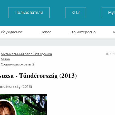
Пользователи
КПЗ
Му
Обсуждаемое
Новое
Это интересно
ID 9
Музыкальный блог. Вся музыка
лайн
Мира
Социал-демократы 2
uzsa - Tündérország (2013)
ündérország (2013)