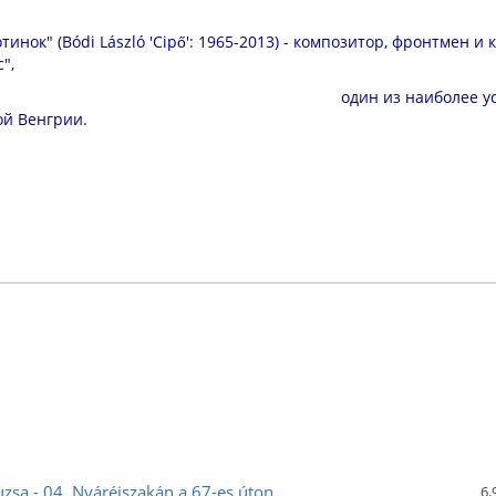
тинок" (Bódi László 'Cipő': 1965-2013) - композитор, фронтмен и
",
 из наиболее успеш
ой Венгрии.
лайн
zsa - 04. Nyáréjszakán a 67-es úton
6.