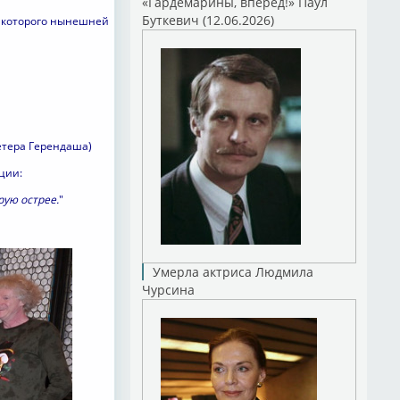
«Гардемарины, вперед!» Паул
Буткевич (12.06.2026)
ь которого нынешней
етера Герендаша)
ции:
ую острее.
"
Умерла актриса Людмила
Чурсина