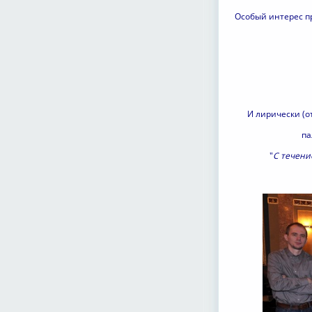
Особый интерес п
И лирически (о
па
"
С течени