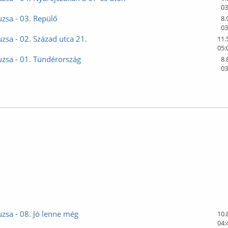
03
zsa - 03. Repülő
8.
03
zsa - 02. Század utca 21.
11.
05:
zsa - 01. Tündérország
8.
03
лайн
zsa - 08. Jó lenne még
10.
04: