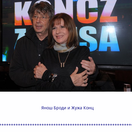
Янош Броди и Жужа Конц
********************************************************