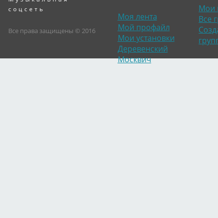
Мои 
соцсеть
Моя лента
Все 
Мой профайл
Созд
Все права защищены © 2016
Мои установки
груп
Деревенский
Москвич