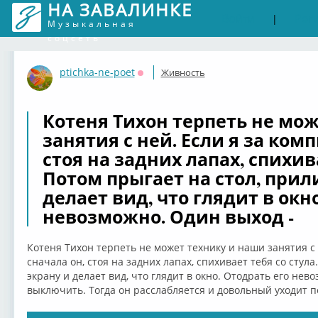
НА ЗАВАЛИНКЕ
Войти
Рег
|
Музыкальная
соцсеть
ptichka-ne-poet
Живность
Оффлайн
Котеня Тихон терпеть не мо
занятия с ней. Если я за ком
стоя на задних лапах, спихива
Потом прыгает на стол, прил
делает вид, что глядит в окн
невозможно. Один выход -
Котеня Тихон терпеть не может технику и наши занятия с 
сначала он, стоя на задних лапах, спихивает тебя со стула
экрану и делает вид, что глядит в окно. Отодрать его нев
выключить. Тогда он расслабляется и довольный уходит п