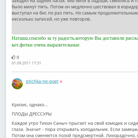
заходил на задних лапах. Мы били в ладоши, смеялись и 
было минут пять. Потом он медленно шествовал в коридор
выступал на бис по раз пять. Но самым продолжительным
несколько записей, но уже повторов.
Наташа,спасибо за ту радость,которую Вы доставили расс
кот,фотки очень выразительные
.
0
01.09.2011 17:31
ptichka-ne-poet
Оффлайн
Кризис, однако...
ПЛОДЫ ДРЕССУРЫ
Каждое утро Тихон Саныч прыгает на свой комодик и сидит
глаза. Значит - пора открывать холодильник. Если замешка
Потом она сменяется позой предсмертной. Лихорадочно, сб