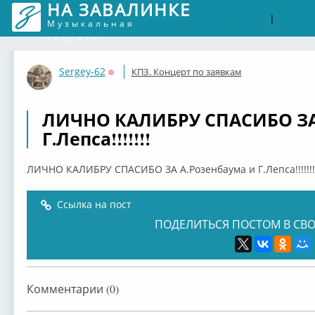
НА ЗАВАЛИНКЕ
Войти
Рег
|
Музыкальная
соцсеть
Sergey-62
КПЗ. Концерт по заявкам
Оффлайн
ЛИЧНО КАЛИБРУ СПАСИБО ЗА 
Г.Лепса!!!!!!!
ЛИЧНО КАЛИБРУ СПАСИБО ЗА А.Розенбаума и Г.Лепса!!!!!!!
Ссылка на пост
ПОДЕЛИТЬСЯ ПОСТОМ В СВО
Комментарии (0)