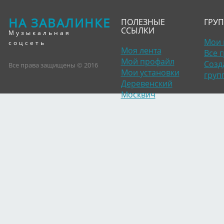
НА ЗАВАЛИНКЕ
ПОЛЕЗНЫЕ
ГРУ
ССЫЛКИ
Музыкальная
Мои 
соцсеть
Моя лента
Все 
Мой профайл
Созд
Все права защищены © 2016
Мои установки
груп
Деревенский
Москвич