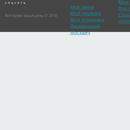
Мои 
соцсеть
Моя лента
Все 
Мой профайл
Созд
Все права защищены © 2016
Мои установки
груп
Деревенский
Москвич