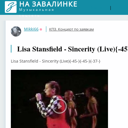
НА ЗАВАЛИНКЕ
Войти
Рег
|
Музыкальная
соцсеть
Mikki66
КПЗ. Концерт по заявкам
Оффлайн
Lisa Stansfield - Sincerity (Live){-45
Lisa Stansfield - Sincerity (Live){-45-}{-45-}{-37-}