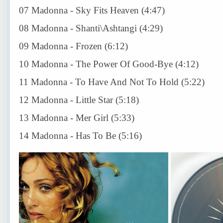
07 Madonna - Sky Fits Heaven (4:47)
08 Madonna - Shanti\Ashtangi (4:29)
09 Madonna - Frozen (6:12)
10 Madonna - The Power Of Good-Bye (4:12)
11 Madonna - To Have And Not To Hold (5:22)
12 Madonna - Little Star (5:18)
13 Madonna - Mer Girl (5:33)
14 Madonna - Has To Be (5:16)