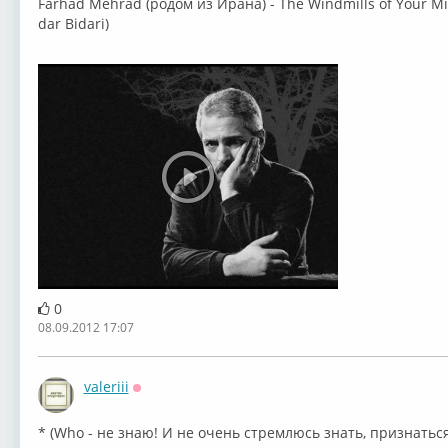
Farhad Mehrad (родом из Ирана) - The Windmills of Your Mi
dar Bidari)
0
08.09.2012 17:07
valeriii
Оффлайн
* (Who - не знаю! И не очень стремлюсь знать, признатьс