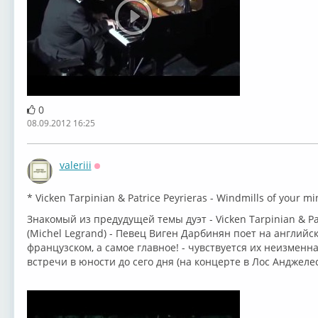
0
08.09.2012 16:25
valeriii
Оффлайн
* Vicken Tarpinian & Patrice Peyrieras - Windmills of your m
Знакомый из предудущей темы дуэт - Vicken Tarpinian & Patr
(Michel Legrand) - Певец Виген Дарбинян поет на английс
французском, а самое главное! - чувствуется их неизменна
встречи в юности до сего дня (на концерте в Лос Анджелес