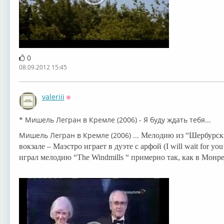
0
08.09.2012 15:45
valeriii
Оффлайн
* Мишель Легран в Кремле (2006) - Я буду ждать тебя...
Мишель Легран в Кремле (2006) ...
Мелодию из “Шербурски
вокзале – Маэстро играет в дуэте с арфой (
I
will
wait
for
you
играл мелодию “
The
Windmills
“ примерно так, как в Монр