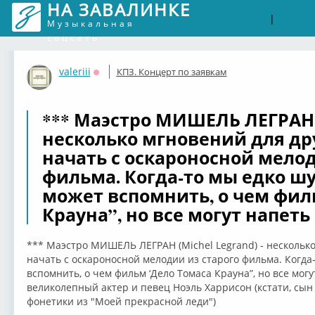
НА ЗАВАЛИНКЕ
Войти
Рег
|
Музыкальная
соцсеть
valeriii
КПЗ. Концерт по заявкам
Оффлайн
*** Маэстро МИШЕЛЬ ЛЕГРАН (M
несколько мгновений для дру
начать с оскароносной мелод
фильма. Когда-то мы едко шу
может вспомнить, о чем фил
Крауна”, но все могут напет
*** Маэстро МИШЕЛЬ ЛЕГРАН (Michel Legrand) - несколько
начать с оскароносной мелодии из старого фильма. Когда
вспомнить, о чем фильм ‘Дело Томаса Крауна”, но все могу
великолепный актер и певец Ноэль Харрисон (кстати, сын
фонетики из "Моей прекрасной леди")