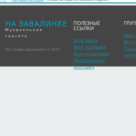
НА ЗАВАЛИНКЕ
ПОЛЕЗНЫЕ
ГРУ
ССЫЛКИ
Музыкальная
Мои 
соцсеть
Моя лента
Все 
Мой профайл
Созд
Все права защищены © 2016
Мои установки
груп
Деревенский
Москвич