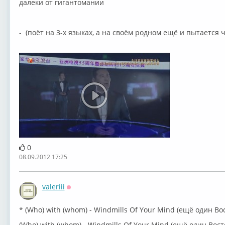
далеки от гигантомании
- (поёт на 3-х языках, а на своём родном ещё и пытается 
0
08.09.2012 17:25
valeriii
Оффлайн
* (Who) with (whom) - Windmills Of Your Mind (ещё один Вос
(Who) with (whom) - Windmills Of Your Mind (ещё один Восто