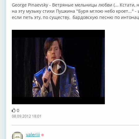
George Pinaevsky - Ветряные мельницы любви (... Кстати, 
на эту музыку стихи Пушкина "Буря мглою небо кроет..." -
если петь эту, по существу, бардовскую песню по интонац
0
08.09.2012 18:01
valeriii
Оффлайн