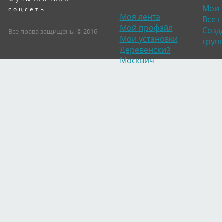
Мои 
соцсеть
Моя лента
Все 
Мой профайл
Созд
Все права защищены © 2016
Мои установки
груп
Деревенский
Москвич