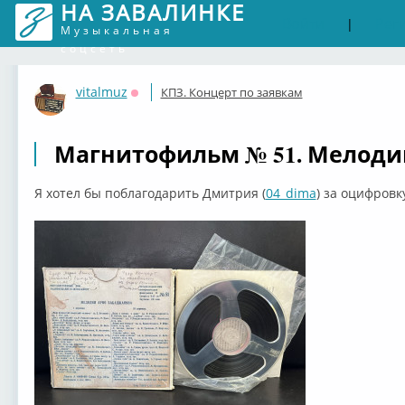
НА ЗАВАЛИНКЕ
Войти
Рег
|
Музыкальная
соцсеть
vitalmuz
КПЗ. Концерт по заявкам
Оффлайн
Магнитофильм № 51. Мелодии
Я хотел бы поблагодарить Дмитрия (
04_dima
) за оцифровк