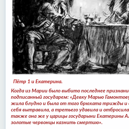
Пётр 1 и Екатерина.
Когда из Марии было выбито последнее признание
подписанный государем: «Девку Марью Гамонтову
жила блудно и была от того брюхата трижды и 
себя вытравила, а третьего удавила и отбросила,
также она же у царицы государыни Екатерины А
золотые червонцы казнить смертию».