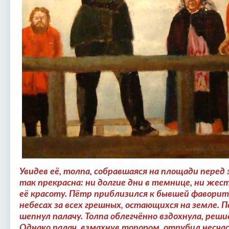
Увидев её, толпа, собравшаяся на площади перед
так прекрасна: ни долгие дни в темнице, ни жес
её красоту. Пётр приблизился к бывшей фаворит
небесах за всех грешных, остающихся на земле. 
шепнул палачу. Толпа облегчённо вздохнула, реши
Однако палач, взмахнув топором, отрубил несчас