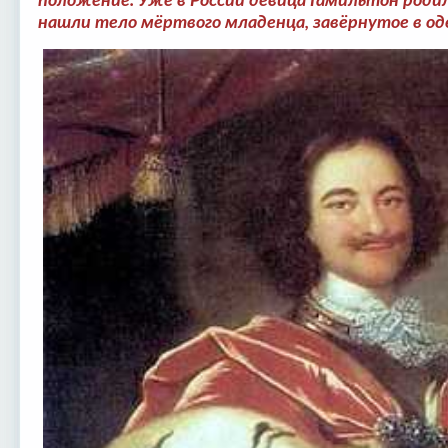
положение. Уже в России девица Гамильтон родил
нашли тело мёртвого младенца, завёрнутое в од