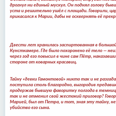
дрогнул ни единый мускул. Он поднял голову быв
уста и решительно ушёл с площади. Говорили, ца
прикасался к Марии, дабы не осквернять её прекр
Двести лет хранилась заспиртованная в большой
Кунсткамере. Где было похоронено её тело — неи
через год его повысил в чине сам Пётр, наказав
стороне от коварных красавиц.
Тайну «девки Гамонтовой» никто так и не разга
поступила столь благородно, выгородив предавше
продержав бывшую фаворитку полгода в темниц
так и не отменил свой жестокий приговор? Говор
Марией, был от Петра, и тот, зная эту тайну, н
убийство его сына.