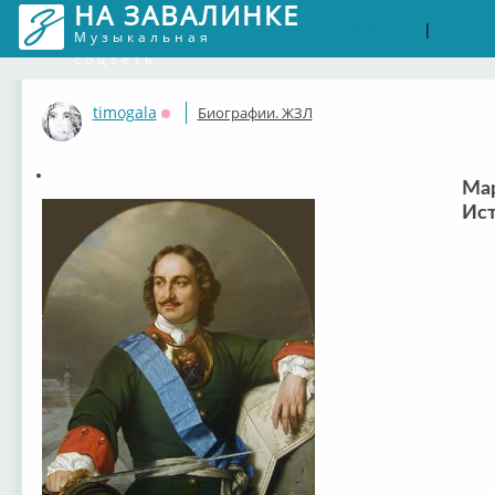
НА ЗАВАЛИНКЕ
Войти
Рег
|
Музыкальная
соцсеть
timogala
Биографии. ЖЗЛ
Оффлайн
Мар
Ист