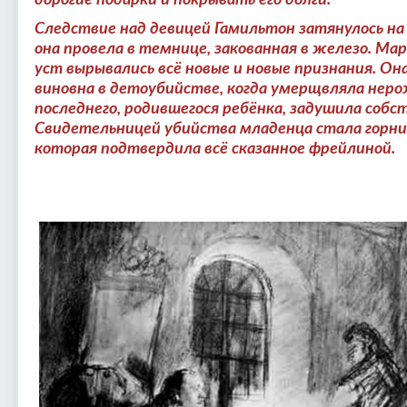
дорогие подарки и покрывать его долги.
Следствие над девицей Гамильтон затянулось на
она провела в темнице, закованная в железо. Мар
уст вырывались всё новые и новые признания. Он
виновна в детоубийстве, когда умерщвляла неро
последнего, родившегося ребёнка, задушила соб
Свидетельницей убийства младенца стала горни
которая подтвердила всё сказанное фрейлиной.