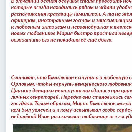
В отчаянии бедная девушка стала проводить ноч
которые всегда находились рядом и ждали удобно
расположения красавицы Гамильтон. А та не же
офицерам, иностранным гостям и заискивающим 
к любовным интригам и неравнодушная к плотск
новых любовников Мария быстро простила невер
возвратить его не покидала её ещё долго.
Считают, что Гамильтон вступила в любовную с
Орловым, чтобы вернуть венценосного любовника
Царские денщики неотлучно находились при царе
личных секретарей. Нередко они становились с
государя. Таким образом, Мария Гамильтон могла 
кем был увлечён и к кому испытывал особо серде
недалёкий Иван рассказывал любовнице все госуд