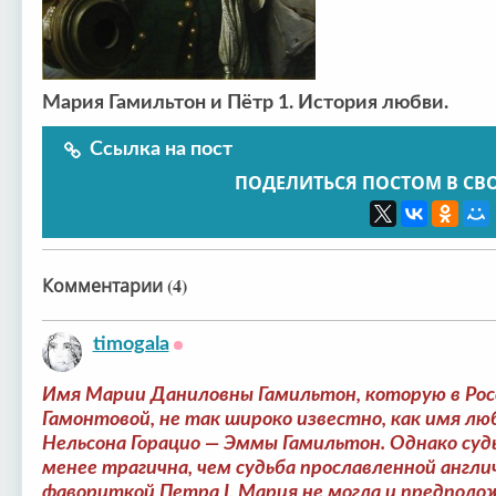
Мария Гамильтон и Пётр 1. История любви.
Ссылка на пост
ПОДЕЛИТЬСЯ ПОСТОМ В СВ
Комментарии (4)
timogala
Оффлайн
Имя Марии Даниловны Гамильтон, которую в Рос
Гамонтовой, не так широко известно, как имя л
Нельсона Горацио — Эммы Гамильтон. Однако суд
менее трагична, чем судьба прославленной англ
фавориткой Петра I, Мария не могла и предполо