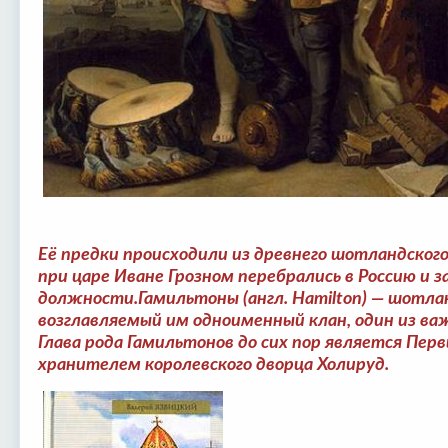
Её предки происходили из древнего шотландског
при царе Иване Грозном перебрались в Россию и з
должности.Гамильтоны (англ. Hamilton) — шотла
возглавляемый им одноименный клан, один из 
Глава рода Гамильтонов до сих пор является Пе
хранителем королевского дворца Холируд.