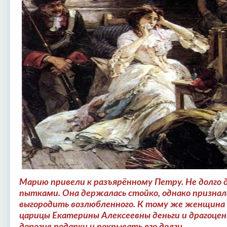
Марию привели к разъярённому Петру. Не долго ду
пытками. Она держалась стойко, однако признала
выгородить возлюбленного. К тому же женщина р
царицы Екатерины Алексеевны деньги и драгоце