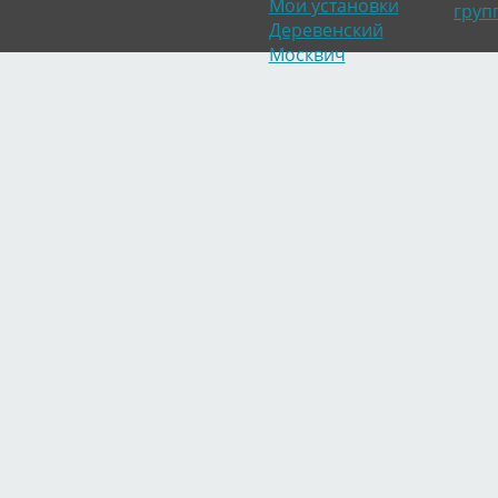
Мои установки
груп
Деревенский
Москвич