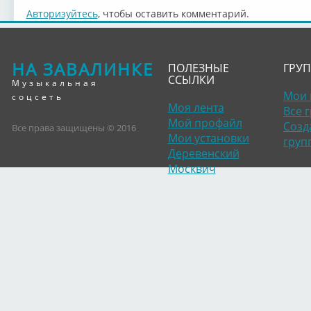
Авторизуйтесь
, чтобы оставить комментарий.
НА ЗАВАЛИНКЕ
ПОЛЕЗНЫЕ
ГРУ
ССЫЛКИ
Музыкальная
Мои 
соцсеть
Моя лента
Все 
Мой профайл
Созд
Все права защищены © 2016
Мои установки
груп
Деревенский
Москвич