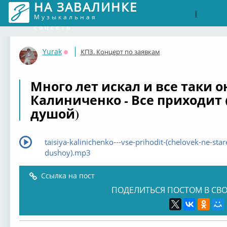
НА ЗАВАЛИНКЕ
Войти
Рег
|
Музыкальная
соцсеть
Yurak
КПЗ. Концерт по заявкам
Оффлайн
Много лет искал и все таки 
Калиниченко - Все приходит 
душой)
taisiya-kalinichenko---vse-prihodit-(chelovek-ne-star
dushoy).mp3
Ссылка на пост
ПОДЕЛИТЬСЯ ПОСТОМ В СВО