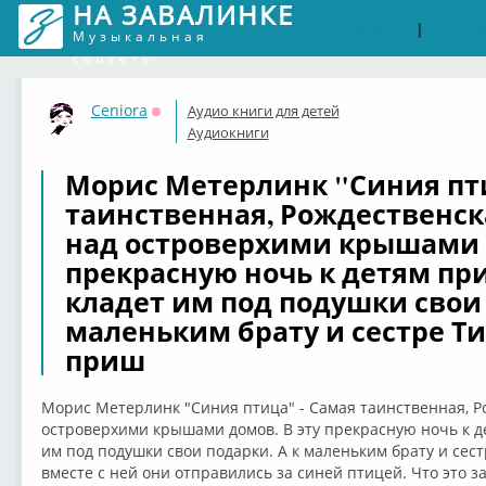
НА ЗАВАЛИНКЕ
Войти
Рег
|
Музыкальная
соцсеть
Ceniora
Аудио книги для детей
Оффлайн
Аудиокниги
Морис Метерлинк "Синия пти
таинственная, Рождественск
над островерхими крышами д
прекрасную ночь к детям при
кладет им под подушки свои 
маленьким брату и сестре Т
приш
Морис Метерлинк "Синия птица" - Самая таинственная, Р
островерхими крышами домов. В эту прекрасную ночь к де
им под подушки свои подарки. А к маленьким брату и сес
вместе с ней они отправились за синей птицей. Что это за