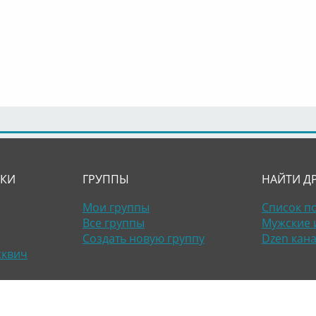
ЛКИ
ГРУППЫ
НАЙТИ Д
Мои группы
Список п
Все группы
Мужские 
Создать новую группу
Dzen кан
сквич