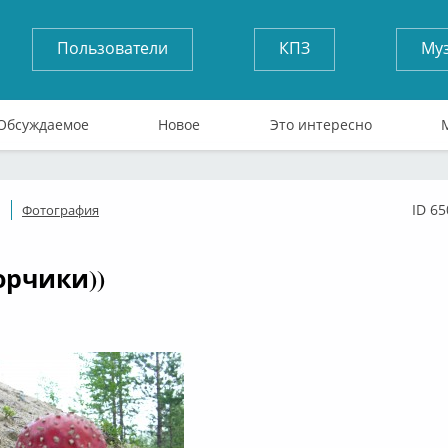
Пользователи
КПЗ
Му
Обсуждаемое
Новое
Это интересно
ID 6
Фотография
ффлайн
рчики))