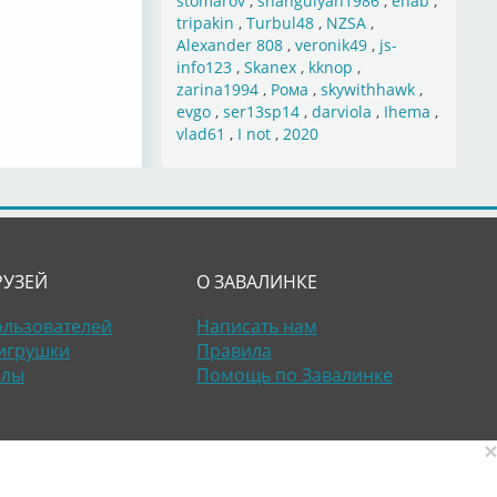
stomarov
,
shahgulyan1986
,
ehab
,
tripakin
,
Turbul48
,
NZSA
,
Alexander 808
,
veronik49
,
js-
info123
,
Skanex
,
kknop
,
zarina1994
,
Рома
,
skywithhawk
,
evgo
,
ser13sp14
,
darviola
,
Ihema
,
vlad61
,
I not
,
2020
РУЗЕЙ
О ЗАВАЛИНКЕ
ользователей
Написать нам
игрушки
Правила
алы
Помощь по Завалинке
×