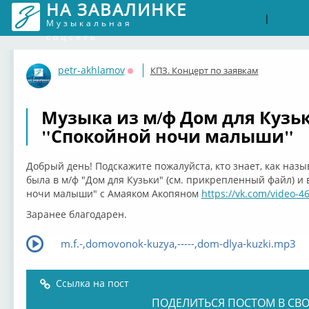
НА ЗАВАЛИНКЕ
Войти
Рег
|
Музыкальная
соцсеть
petr-akhlamov
КПЗ. Концерт по заявкам
Оффлайн
Музыка из м/ф Дом для Кузьк
"Спокойной ночи малыши"
Добрый день! Подскажите пожалуйста, кто знает, как наз
была в м/ф "Дом для Кузьки" (см. прикрепленный файл) и
ночи малыши" с Амаяком Акопяном
https://vk.com/video-
Заранее благодарен.
m.f.-,domovonok-kuzya,-----,dom-dlya-kuzki.mp3
Ссылка на пост
ПОДЕЛИТЬСЯ ПОСТОМ В СВО