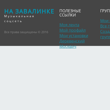
НА ЗАВАЛИНКЕ
ПОЛЕЗНЫЕ
ГРУ
ССЫЛКИ
Музыкальная
Мои 
соцсеть
Моя лента
Все 
Мой профайл
Созд
Все права защищены © 2016
Мои установки
груп
Деревенский
Москвич