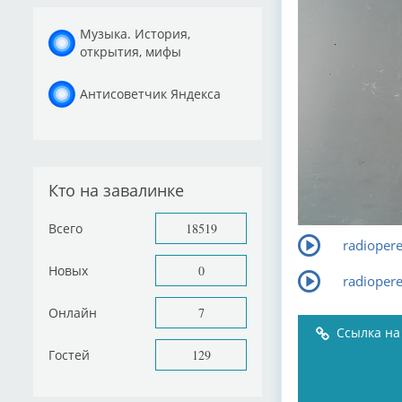
Музыка. История,
открытия, мифы
Антисоветчик Яндекса
Кто на завалинке
Всего
18519
radiopere
Новых
0
radiopere
Онлайн
7
Ссылка на
Гостей
129