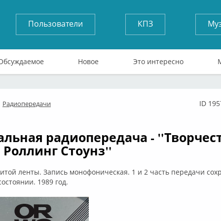
Пользователи
КПЗ
Му
Обсуждаемое
Новое
Это интересно
ID 195
Радиопередачи
лайн
льная радиопередача - "Творчес
 Роллинг Стоунз"
той ленты. Запись монофоническая. 1 и 2 часть передачи сох
остоянии. 1989 год.