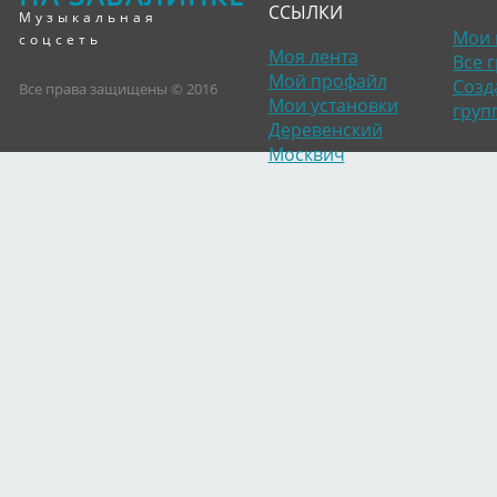
ССЫЛКИ
Музыкальная
Мои 
соцсеть
Моя лента
Все 
Мой профайл
Созд
Все права защищены © 2016
Мои установки
груп
Деревенский
Москвич