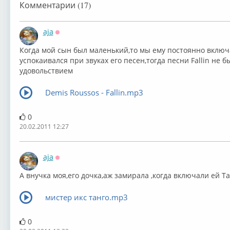
Комментарии (17)
aja
Оффлайн
Когда мой сын был маленький,то мы ему постоянно включ
успокаивался при звуках его песен,тогда песни Fallin не б
удовольствием
Demis Roussos - Fallin.mp3
0
20.02.2011 12:27
aja
Оффлайн
А внучка моя,его дочка,аж замирала ,когда включали ей Т
мистер икс танго.mp3
0