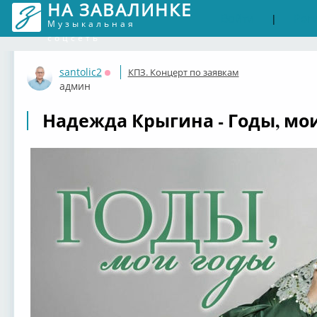
НА ЗАВАЛИНКЕ
Войти
Рег
|
Музыкальная
соцсеть
santolic2
КПЗ. Концерт по заявкам
Оффлайн
админ
Надежда Крыгина - Годы, мои 