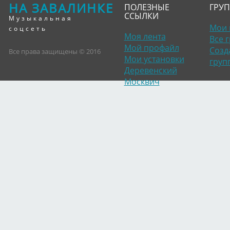
НА ЗАВАЛИНКЕ
ПОЛЕЗНЫЕ
ГРУ
ССЫЛКИ
Музыкальная
Мои 
соцсеть
Моя лента
Все 
Мой профайл
Созд
Все права защищены © 2016
Мои установки
груп
Деревенский
Москвич