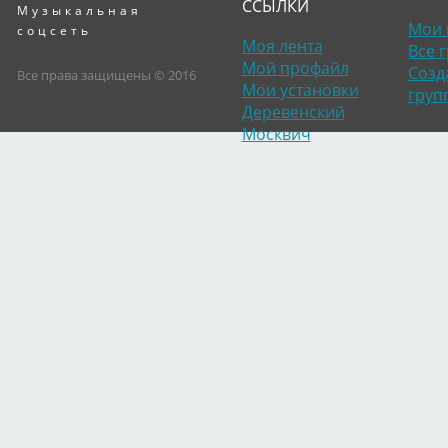
ССЫЛКИ
Музыкальная
Мои 
соцсеть
Моя лента
Все 
Мой профайл
Созд
Все права защищены © 2016
Мои установки
груп
Деревенский
Москвич