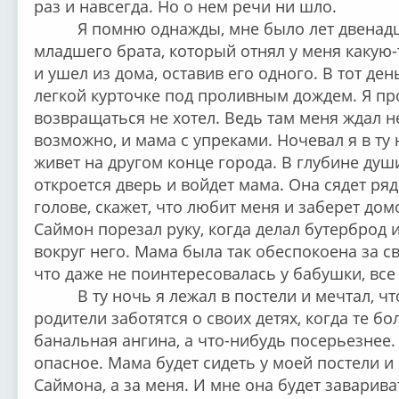
раз и навсегда. Но о нем речи ни шло.
Я помню однажды, мне было лет двенадца
младшего брата, который отнял у меня какую-
и ушел из дома, оставив его одного. В тот де
легкой курточке под проливным дождем. Я про
возвращаться не хотел. Ведь там меня ждал 
возможно, и мама с упреками. Ночевал я в ту 
живет на другом конце города. В глубине души
откроется дверь и войдет мама. Она сядет ряд
голове, скажет, что любит меня и заберет дом
Саймон порезал руку, когда делал бутерброд 
вокруг него. Мама была так обеспокоена за 
что даже не поинтересовалась у бабушки, все 
В ту ночь я лежал в постели и мечтал, чт
родители заботятся о своих детях, когда те бо
банальная ангина, а что-нибудь посерьезнее
опасное. Мама будет сидеть у моей постели и 
Саймона, а за меня. И мне она будет заварив