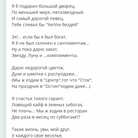
Я б подарил большой дворец,
По меньшей мере, пятизвездный,
И самый дорогой певец,
Тебе спевал бы "Хеппи бездей"
Эх!... если бы я был богат,
Я б не был склонен к сантиментам...
Ну а пока дарю закат,
Звезду, Луну и ...комплименты,
Дарю недорогой цветок,
Духи и шмотки с распродажи...
(Мы ж ездим в "Центр",тот что "Сток",
На праздник в "Остин"ходим даже...)
Я счастья тихого гарант,
Ловящий кайф в земных заботах,
Не плачь... Мы ж ходим в ресторан
Два раза в месяц по субботам!!?
Такая жизнь, увы, мой друг,
У каждого свое веселье,