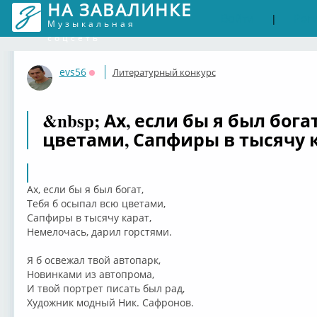
НА ЗАВАЛИНКЕ
Войти
Рег
|
Музыкальная
соцсеть
evs56
Литературный конкурс
Оффлайн
&nbsp; Ах, если бы я был бога
цветами, Сапфиры в тысячу к
Ах, если бы я был богат,
Тебя б осыпал всю цветами,
Сапфиры в тысячу карат,
Немелочась, дарил горстями.
Я б освежал твой автопарк,
Новинками из автопрома,
И твой портрет писать был рад,
Художник модный Ник. Сафронов.