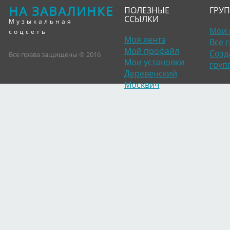
НА ЗАВАЛИНКЕ
ПОЛЕЗНЫЕ
ГРУ
ССЫЛКИ
Музыкальная
Мои 
соцсеть
Моя лента
Все 
Мой профайл
Созд
Все права защищены © 2016
Мои установки
груп
Деревенский
Москвич