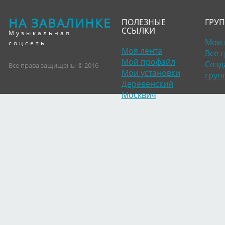
НА ЗАВАЛИНКЕ
ПОЛЕЗНЫЕ
ГРУ
ССЫЛКИ
Музыкальная
Мои 
соцсеть
Моя лента
Все 
Мой профайл
Созд
Все права защищены © 2016
Мои установки
груп
Деревенский
Москвич