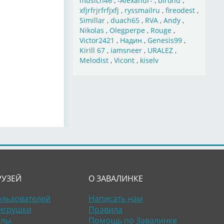
musich46
,
-Alexandr-
,
birond
,
xfjrfrjrfrfjxfj
,
ryssmailru
,
fireodest
,
Simillar
,
duach65
,
RVA
,
Andy
,
Nikolas
,
Olegperpe
,
Rouge
,
Victor2421
,
Надин
,
Genesis99
,
Kirill 67
,
iamsneer
,
URALEZ
,
Melodist
,
Vicont
,
kiselv
РУЗЕЙ
О ЗАВАЛИНКЕ
ользователей
Написать нам
игрушки
Правила
алы
Помощь по Завалинке