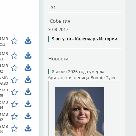
31
События:
9-08-2017
5 MB
9 августа - Календарь Истории.
:52
3 MB
Новости
53
4 MB
32
8 июля 2026 года умерла
британская певица Bonnie Tyler.
8 MB
03:30
2 MB
29
2 MB
54
3 MB
32
5 MB
59