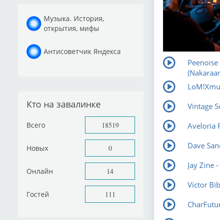
Музыка. История,
открытия, мифы
Антисоветчик Яндекса
Peenoise
(Nakaraa
LoM!Xmus
Кто на завалинке
Vintage 
Всего
18519
Aveloria F
Dave Sand
Новых
0
Jay Zine -
Онлайн
14
Victor Bi
Гостей
111
CharFutur