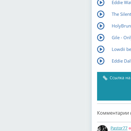
Eddie Wa
The Silent
HolyBrune
Gile - On
Lowdii be
Eddie Da
Ссылка на
Комментарии (
Pastor77