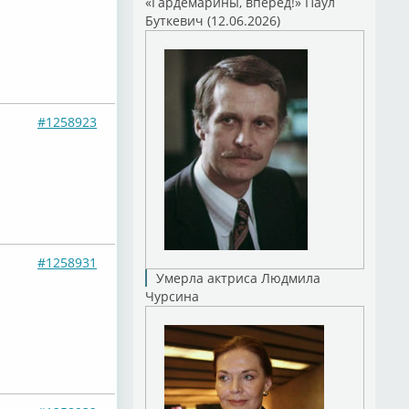
«Гардемарины, вперед!» Паул
Буткевич (12.06.2026)
#1258923
#1258931
Умерла актриса Людмила
Чурсина