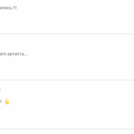
Оффлайн
лось !!!
флайн
го артиста...
Оффлайн
бо