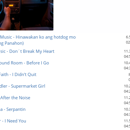
 Music - Hinawakan ko ang hotdog mo
6.
02
ng Panahon)
ic - Don´t Break My Heart
11.
04:
Sound Room - Before I Go
10.
04:
aith - I Didn't Quit
ler - Supermarket Girl
10.
04:
 After the Noise
11.
04:
ba - Serpantin
10.
04:
 - I Need You
11.
04: