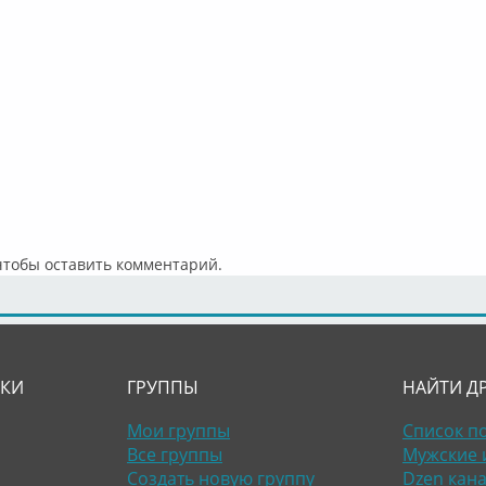
 чтобы оставить комментарий.
ЛКИ
ГРУППЫ
НАЙТИ Д
Мои группы
Список п
Все группы
Мужские 
Создать новую группу
Dzen кан