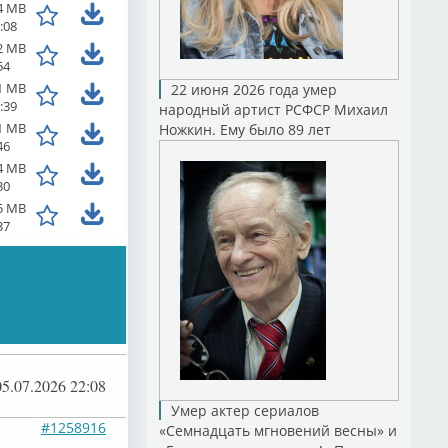
4 MB
:08
2 MB
54
1 MB
22 июня 2026 года умер
:39
народный артист РСФСР Михаил
1 MB
Ножкин. Ему было 89 лет
46
4 MB
30
5 MB
37
05.07.2026 22:08
Умер актер сериалов
#1258916
«Семнадцать мгновений весны» и