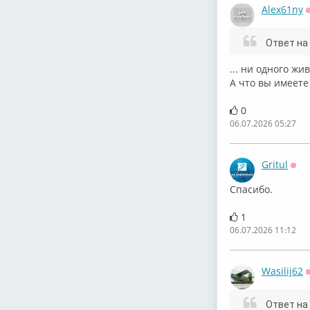
Alex61ny
Ответ на
... ни одного жив
А что вы имеете
0
06.07.2026 05:27
Gritul
Офф
Спасибо.
1
06.07.2026 11:12
Wasilij62
Ответ на