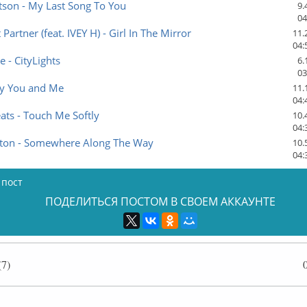
tson - My Last Song To You
9.
04
 Partner (feat. IVEY H) - Girl In The Mirror
11.
04:
 - CityLights
6.
03
ly You and Me
11.
04:
ats - Touch Me Softly
10.
04:
lton - Somewhere Along The Way
10.
04:
 пост
ПОДЕЛИТЬСЯ ПОСТОМ В СВОЕМ АККАУНТЕ
7)