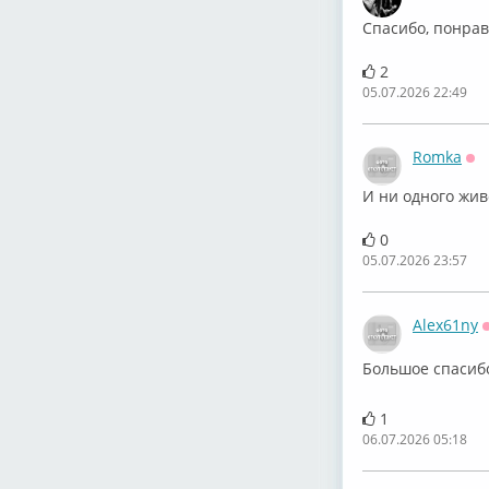
Спасибо, понрави
2
05.07.2026 22:49
Romka
Оф
И ни одного живо
0
05.07.2026 23:57
Alex61ny
Большое спаси
1
06.07.2026 05:18