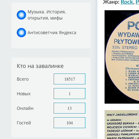
Жанр:
Rock
,
P
Музыка. История,
открытия, мифы
Антисоветчик Яндекса
Кто на завалинке
Всего
18517
Новых
1
Онлайн
13
Гостей
104