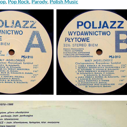
op
,
Pop Rock
,
Parody
,
Polish Music