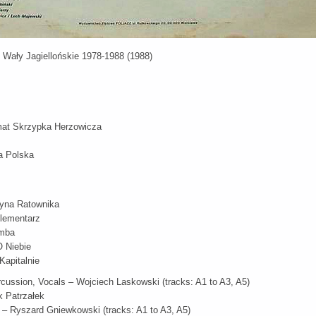
- Wały Jagiellońskie 1978-1988 (1988)
mat Skrzypka Herzowicza
a Polska
yna Ratownika
lementarz
omba
 Niebie
Kapitalnie
rcussion, Vocals – Wojciech Laskowski (tracks: A1 to A3, A5)
k Patrzałek
 – Ryszard Gniewkowski (tracks: A1 to A3, A5)