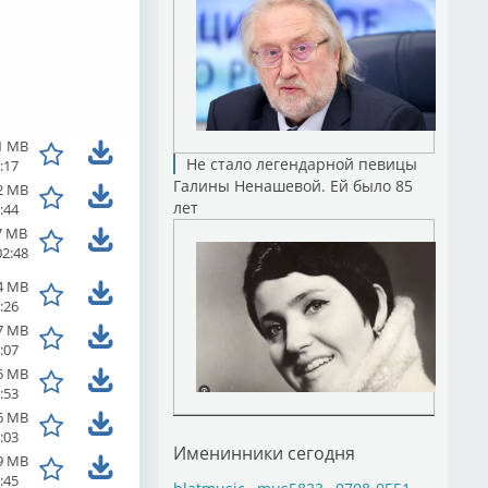
1 MB
Не стало легендарной певицы
:17
Галины Ненашевой. Ей было 85
2 MB
лет
:44
7 MB
02:48
4 MB
:26
7 MB
:07
5 MB
:53
6 MB
:03
Именинники сегодня
9 MB
:45