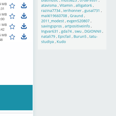
blatmusic
,
mus5823
,
0708-9551
,
4 MB
atavisma
,
Vitamin
,
alligator6
,
:31
razina7734
,
ierihonner
,
gusal731
,
5 MB
maikl19660708
,
Graund
,
:00
2011_modest
,
evgen520807
,
1 MB
savingspros
,
artpositiveinfo
,
:42
Ingvar631
,
gda74
,
swu
,
DGIONNII
,
6 MB
natali79
,
Epicfail
,
Burun5
,
tatu-
48
studiya
,
Kudo