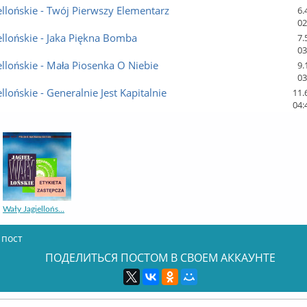
ellońskie - Twój Pierwszy Elementarz
6.
02
ellońskie - Jaka Piękna Bomba
7.
03
ellońskie - Mała Piosenka O Niebie
9.
03
llońskie - Generalnie Jest Kapitalnie
11.
04:
Wały Jagiellońs...
 пост
ПОДЕЛИТЬСЯ ПОСТОМ В СВОЕМ АККАУНТЕ