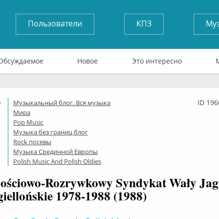
Пользователи
КПЗ
Му
Обсуждаемое
Новое
Это интересно
ID 196
Музыкальный блог. Вся музыка
Оффлайн
Мира
Pop Music
Музыка без границ блог
Rock посевы
Музыка Срединной Европы
Polish Music And Polish Oldies
nościowo-Rozrywkowy Syndykat Wały Jagi
iellońskie 1978-1988 (1988)