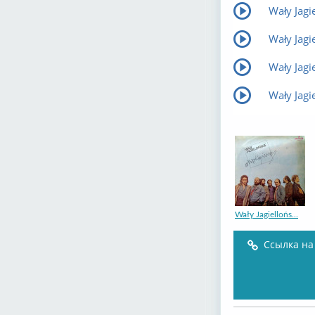
Wały Jagi
Wały Jagi
Wały Jagi
Wały Jagie
Wały Jagiellońs...
Ссылка на