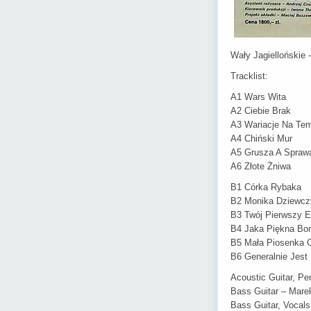
Wały Jagiellońskie 
Tracklist:
A1 Wars Wita
A2 Ciebie Brak
A3 Wariacje Na Te
A4 Chiński Mur
A5 Grusza A Spraw
A6 Złote Żniwa
B1 Córka Rybaka
B2 Monika Dziewcz
B3 Twój Pierwszy E
B4 Jaka Piękna B
B5 Mała Piosenka O
B6 Generalnie Jest 
Acoustic Guitar, Pe
Bass Guitar – Mare
Bass Guitar, Vocals