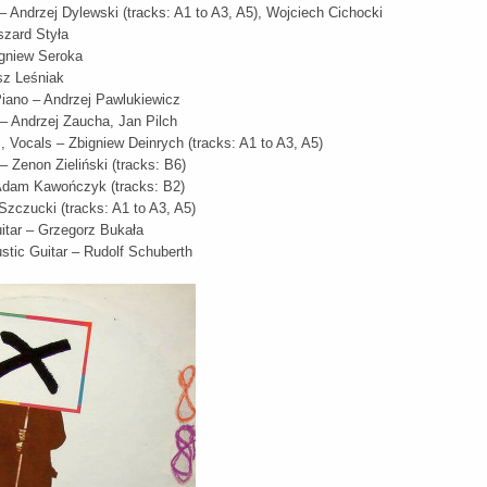
 Andrzej Dylewski (tracks: A1 to A3, A5), Wojciech Cichocki
szard Styła
igniew Seroka
sz Leśniak
iano – Andrzej Pawlukiewicz
– Andrzej Zaucha, Jan Pilch
 Vocals – Zbigniew Deinrych (tracks: A1 to A3, A5)
 Zenon Zieliński (tracks: B6)
Adam Kawończyk (tracks: B2)
Szczucki (tracks: A1 to A3, A5)
itar – Grzegorz Bukała
ustic Guitar – Rudolf Schuberth