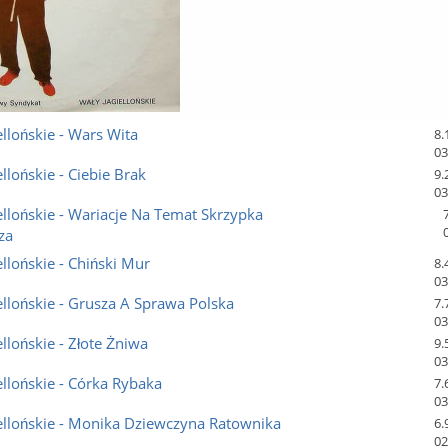
ellońskie - Wars Wita
8.
03
ellońskie - Ciebie Brak
9.
03
ellońskie - Wariacje Na Temat Skrzypka
za
ellońskie - Chiński Mur
8.
03
ellońskie - Grusza A Sprawa Polska
7.
03
ellońskie - Złote Żniwa
9.
03
ellońskie - Córka Rybaka
7.
03
ellońskie - Monika Dziewczyna Ratownika
6.
02