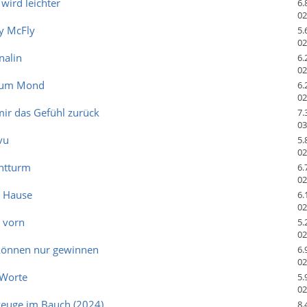
 wird leichter
6.
02
y McFly
5.
02
nalin
6.
02
 zum Mond
6.
02
mir das Gefühl zurück
7.
03
vu
5.
02
chtturm
6.
02
h Hause
6.
02
 vorn
5.
02
 können nur gewinnen
6.
02
 Worte
5.
02
zeuge im Bauch (2024)
8.