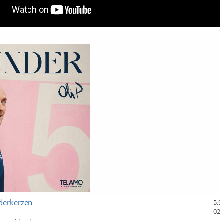
derkerzen
5.
02