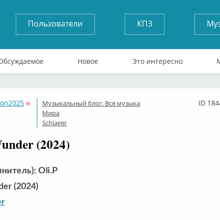
Пользователи
КПЗ
Му
Обсуждаемое
Новое
Это интересно
son2025
ID 184
Музыкальный блог. Вся музыка
Оффлайн
Мира
Schlager
Wunder (2024)
нитель): Oli.P
er (2024)
er