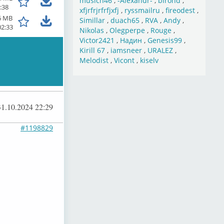
musich46
,
-Alexandr-
,
birond
,
:38
xfjrfrjrfrfjxfj
,
ryssmailru
,
fireodest
,
6 MB
Simillar
,
duach65
,
RVA
,
Andy
,
02:33
Nikolas
,
Olegperpe
,
Rouge
,
Victor2421
,
Надин
,
Genesis99
,
Kirill 67
,
iamsneer
,
URALEZ
,
Melodist
,
Vicont
,
kiselv
31.10.2024 22:29
#1198829