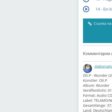
14 - Ein 
Ссылка на
Комментарии (
doktorvat
⁣Oli.P - Wunder (
⁣Künstler: Oli.P
⁣Album: ⁣Wunder
⁣Veröffentlicht: 0
⁣Format: Audio C
⁣Label: TELAMO
⁣Gesamtlänge: 37
⁣Land: Deutschla