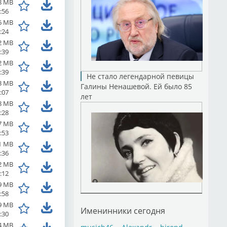
8 MB
:56
6 MB
:24
2 MB
:39
2 MB
:39
Не стало легендарной певицы
3 MB
Галины Ненашевой. Ей было 85
:07
лет
8 MB
:28
7 MB
:53
1 MB
:36
2 MB
:12
9 MB
:58
9 MB
Именинники сегодня
:30
4 MB