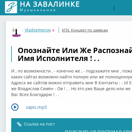
НА ЗАВАЛИНКЕ
Войти
Рег
|
Музыкальная
соцсеть
Vladsemenov
КПЗ. Концерт по заявкам
Оффлайн
Опознайте Или Же Распознайт
Имя Исполнителя ! . .
И , по возможности , - конечно же , - подскажите мне , по
каких сайтах возможно найти полную или же полноценную 
Адреса же сайтов можно отправить мне В Контакты : - id 
же Владислав Семён - Ов ! . . Но это уже Ваше дело или же
Вас Всех Благодарю ! . .
zapis.mp3
Ссылка на пост