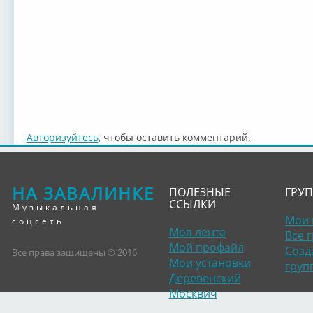
Авторизуйтесь
, чтобы оставить комментарий.
НА ЗАВАЛИНКЕ
ПОЛЕЗНЫЕ
ГРУ
ССЫЛКИ
Музыкальная
Мои 
соцсеть
Моя лента
Все 
Мой профайл
Созд
Все права защищены © 2016
Мои установки
груп
Деревенский
Москвич