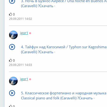
3. Ночь в Буэнос-Айресе / Una noche en Buenos Ai
(Caravelli) ?Скачать ·
0
29.09.2011 14:02
igor1
Оффлайн
4. Тайфун над Кагосимой / Typhon sur Kagoshima
(Caravelli) ?Скачать ·
0
29.09.2011 14:03
igor1
Оффлайн
5. Классическое фортепиано и народная музыка 
Classical piano and folk (Caravelli) ?Скачать ·
0