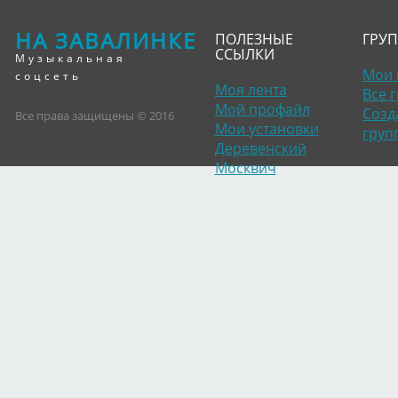
НА ЗАВАЛИНКЕ
ПОЛЕЗНЫЕ
ГРУ
ССЫЛКИ
Музыкальная
Мои 
соцсеть
Моя лента
Все 
Мой профайл
Созд
Все права защищены © 2016
Мои установки
груп
Деревенский
Москвич