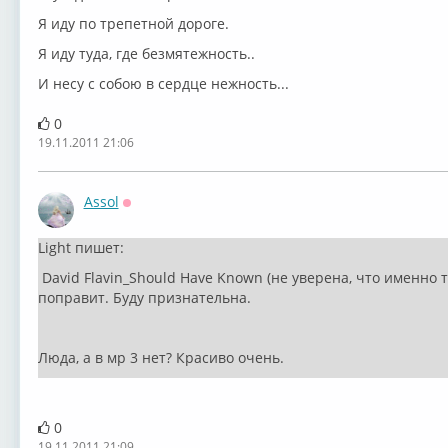
Я иду по трепетной дороге.
Я иду туда, где безмятежность..
И несу с собою в сердце нежность...
0
19.11.2011 21:06
Assol
Оффлайн
Light пишет:
David Flavin_Should Have Known (не уверена, что именно т
поправит. Буду признательна.
Люда, а в мр 3 нет? Красиво очень.
0
19.11.2011 21:09