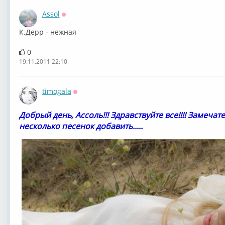
Assol
Оффлайн
К.Дерр - нежная
0
19.11.2011 22:10
timogala
Оффлайн
Добрый день, Ассоль!!! Здравствуйте все!!!! Замечат
несколько песенок добавить.....