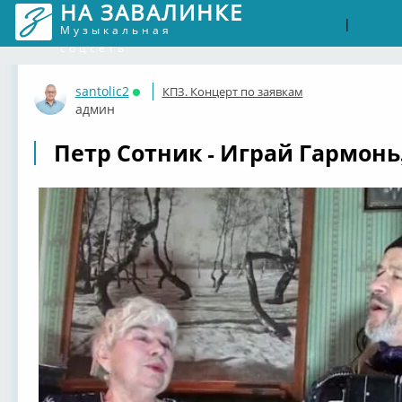
НА ЗАВАЛИНКЕ
Войти
Рег
|
Музыкальная
соцсеть
santolic2
КПЗ. Концерт по заявкам
Онлайн
админ
Петр Сотник - Играй Гармонь,