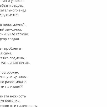
апин и ушибов
ебезги сердец.
екательного вида
дну иметь".
то невозможно",-
ый замолчал.
ть и было сложно,
девр создал.
нет проблемы-
я сама.
т без подмены,
 мать и как жена».
и осторожно
женщине крылом.
 Но разве можно
зки на излом?"
но эта нежность
тся большой.
ерность и надежность,