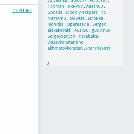
yulyashka
,
dotov47
,
VictorrM
,
richman
,
RRRVVV
,
hassn63
,
#1091063
Godzila
,
Modniy-ekspert
,
ИС
,
Nemomu
,
oldwise
,
Илонка
,
leonidis
,
Operaseria
,
Sergen
,
alexakdrakk
,
ALex90
,
gudvin69
,
SergeySanych
,
Karabalta
,
vlasovkonstantino
,
akhmetovkonstan
,
PetrTheFirst
0