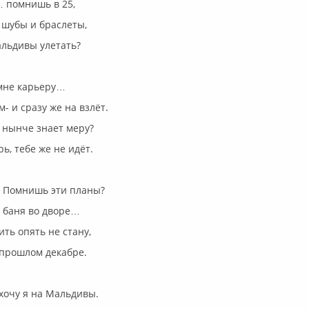
… помнишь в 25,
 шубы и браслеты,
альдивы улетать?
 мне карьеру…
- и сразу же на взлёт.
х нынче знает меру?
ь, тебе же не идёт.
? Помнишь эти планы?
 баня во дворе…
ить опять не стану,
 прошлом декабре.
хочу я на Мальдивы.