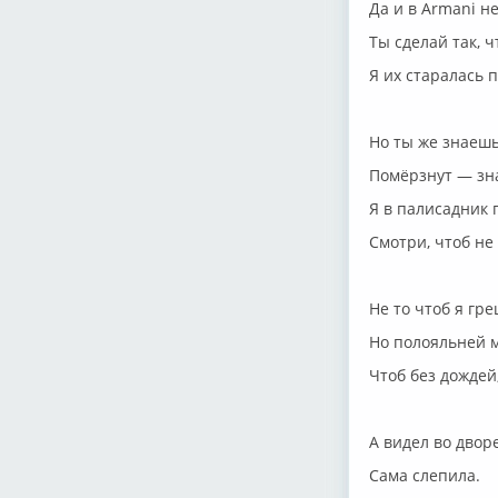
Да и в Armani н
Ты сделай так, 
Я их старалась 
Но ты же знаешь
Помёрзнут — зна
Я в палисадник 
Смотри, чтоб не
Не то чтоб я гр
Но полояльней м
Чтоб без дождей,
А видел во двор
Сама слепила.