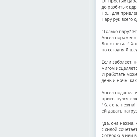
От простых цар
до разбитых вдр
Но... для привл
Пару рук всего о
"Только пару? Э
Ангел пораженн
Бог ответил:" Хо
но сегодня Я ше
Если заболеет, 
мигом исцеляетс
И работать може
день и ночь- как
Ангел подошел 
прикоснулся к 
"Как она нежна!
ей давать нагру
"Да, она нежна, 
с силой сочетае
Сотворю в ней в