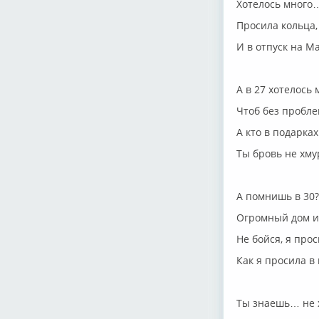
Хотелось много
Просила кольца,
И в отпуск на М
А в 27 хотелось
Чтоб без проблем
А кто в подарка
Ты бровь не хмур
А помнишь в 30
Огромный дом и
Не бойся, я прос
Как я просила в
Ты знаешь… не 