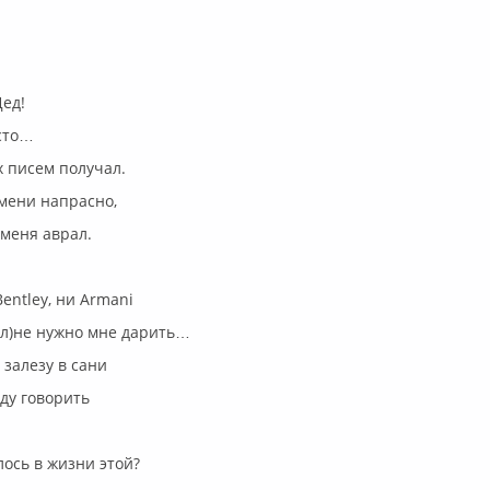
Дед!
сто…
 писем получал.
мени напрасно,
 меня аврал.
entley, ни Armani
пл)не нужно мне дарить…
 залезу в сани
уду говорить
лось в жизни этой?