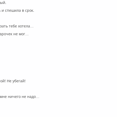
лый.
 и спешила в срок.
азать тебе хотела…
дарочек не мог…
ой! Не убегай!
 мне ничего не надо…