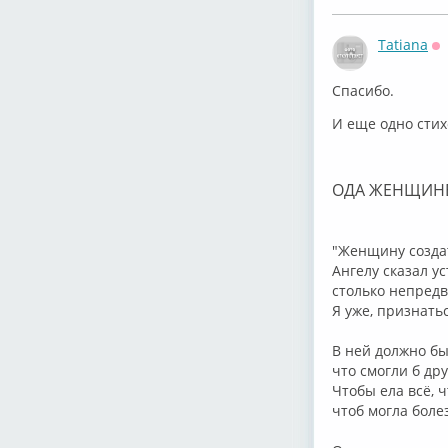
Tatiana
О
Спасибо.
И еще одно сти
ОДА ЖЕНЩИНЕ
"Женщину создат
Ангелу сказал ус
cтолько непред
Я уже, признатьс
В ней должно бы
что смогли б дру
Чтобы ела всё, ч
чтоб могла боле