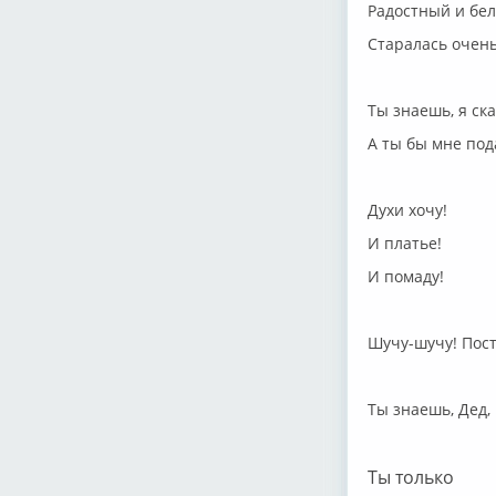
Радостный и бе
Старалась очень
Ты знаешь, я ск
А ты бы мне по
Духи хочу!
И платье!
И помаду!
Шучу-шучу! Пост
Ты знаешь, Дед,
Ты только