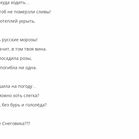
екуда ходить…
чтоб не померзли сливы!
потеплей укрыть,
 русские морозы!
чит, в том твоя вина.
посадила розы,
 погибла ни одна.
ешила на погоду…
ожно хоть слегка?
 без бурь и гололёда?
е Снеговика???