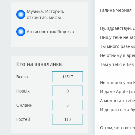
Галина Черная
Музыка. История,
открытия, мифы
Ну, здравствуй, 
Антисоветчик Яндекса
Пишу тебе неча
Ты много разных
Не отниму я вре
Кто на завалинке
Там у тебя и без
Всего
18517
Не попрошу ни B
Новых
0
И даже Apple (э
А можно я к тебе
Онлайн
3
И до рассвета б
Гостей
113
О том, чего хоте