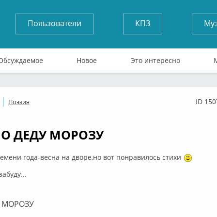
Пользователи
КПЗ
Му
Обсуждаемое
Новое
Это интересно
ID 150
Поэзия
ффлайн
О ДЕДУ МОРОЗУ
ремени года-весна на дворе,но вот понравилось стихи
забуду...
У МОРОЗУ