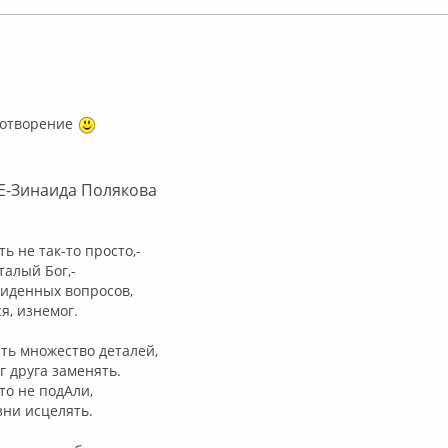
ффлайн
хотворение
-Зинаида Полякова
ь не так-то просто,-
талый Бог,-
виденных вопросов,
я, изнемог.
ть множество деталей,
г друга заменять.
то не подАли,
зни исцелять.