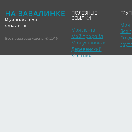
НА ЗАВАЛИНКЕ
ПОЛЕЗНЫЕ
ГРУ
ССЫЛКИ
Музыкальная
Мои 
соцсеть
Моя лента
Все 
Мой профайл
Созд
Все права защищены © 2016
Мои установки
груп
Деревенский
Москвич