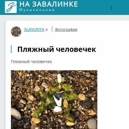
НА ЗАВАЛИНКЕ
Войти
Рег
|
Музыкальная
соцсеть
SLAVUNYA
Фотография
Оффлайн
Пляжный человечек
Пляжный человечек