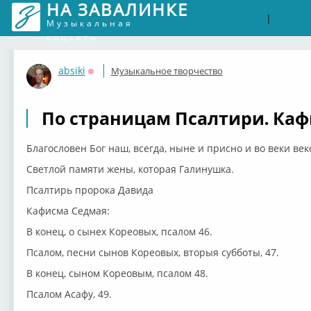
НА ЗАВАЛИНКЕ
Войти
Рег
|
Музыкальная
соцсеть
absiki
Музыкальное творчество
Оффлайн
По страницам Псалтири. Каф
Благословен Бог наш, всегда, ныне и присно и во веки век
Светлой памяти жены, которая Галинушка.
Псалтирь пророка Давида
Кафисма Седмая:
В конец, о сынех Кореовых, псалом 46.
Псалом, песни сынов Кореовых, вторыя субботы, 47.
В конец, сыном Кореовым, псалом 48.
Псалом Асафу, 49.