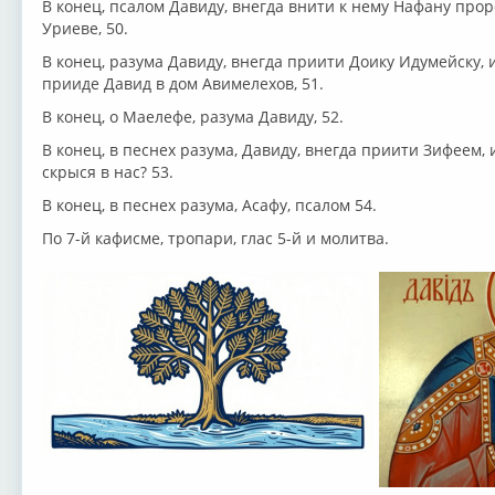
В конец, псалом Давиду, внегда внити к нему Нафану прор
Уриеве, 50.
В конец, разума Давиду, внегда приити Доику Идумейску, и
прииде Давид в дом Авимелехов, 51.
В конец, о Маелефе, разума Давиду, 52.
В конец, в песнех разума, Давиду, внегда приити Зифеем, 
скрыся в нас? 53.
В конец, в песнех разума, Асафу, псалом 54.
По 7-й кафисме, тропари, глас 5-й и молитва.