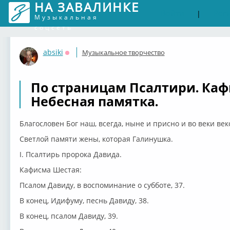
НА ЗАВАЛИНКЕ
Войти
Рег
|
Музыкальная
соцсеть
absiki
Музыкальное творчество
Оффлайн
По страницам Псалтири. Каф
Небесная памятка.
Благословен Бог наш, всегда, ныне и присно и во веки век
Светлой памяти жены, которая Галинушка.
I. Псалтирь пророка Давида.
Кафисма Шестая:
Псалом Давиду, в воспоминание о субботе, 37.
В конец, Идифуму, песнь Давиду, 38.
В конец, псалом Давиду, 39.