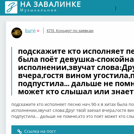
НА ЗАВАЛИНКЕ
Войти
Рег
|
Музыкальная
соцсеть
buryj
КПЗ. Концерт по заявкам
Оффлайн
подскажите кто исполняет пе
была поёт девушка-спокойна
исполнении,звучат слова:Дру
вчера,гостя вином угостила,п
подпустила... дальше не помн
может кто слышал или знает 
подскажите кто исполняет песню нач.90-х в хитах была п
исполнении,звучат слова:Друг твой заехал вчера,гостя вин
подпустила... дальше не помню,кто это поёт может кто сл
Ссылка на пост