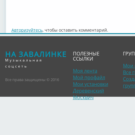
Авторизуйтесь
, чтобы оставить комментарий.
НА ЗАВАЛИНКЕ
ПОЛЕЗНЫЕ
ГРУ
ССЫЛКИ
Музыкальная
Мои 
соцсеть
Моя лента
Все 
Мой профайл
Созд
Все права защищены © 2016
Мои установки
груп
Деревенский
Москвич