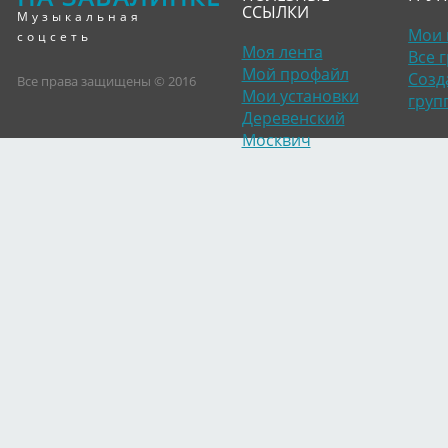
ССЫЛКИ
Музыкальная
Мои 
соцсеть
Моя лента
Все 
Мой профайл
Созд
Все права защищены © 2016
Мои установки
груп
Деревенский
Москвич