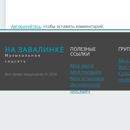
Авторизуйтесь
, чтобы оставить комментарий.
НА ЗАВАЛИНКЕ
ПОЛЕЗНЫЕ
ГРУ
ССЫЛКИ
Музыкальная
Мои 
соцсеть
Моя лента
Все 
Мой профайл
Созд
Все права защищены © 2016
Мои установки
груп
Деревенский
Москвич