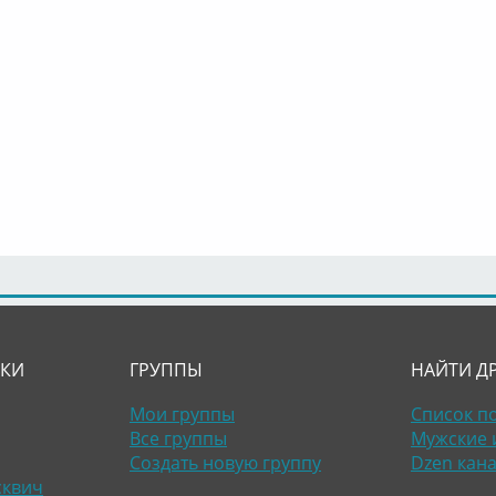
ЛКИ
ГРУППЫ
НАЙТИ Д
Мои группы
Список п
Все группы
Мужские 
Создать новую группу
Dzen кан
сквич