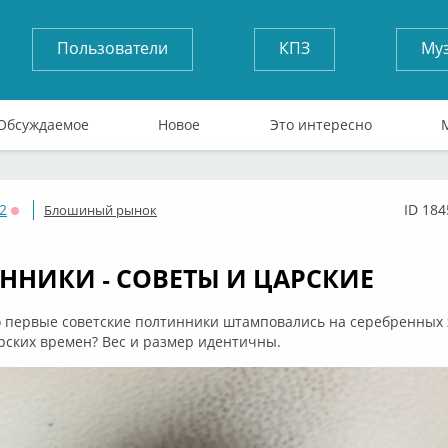
Пользователи
КПЗ
Му
Обсуждаемое
Новое
Это интересно
2
ID 184
Блошиный рынок
Оффлайн
ННИКИ - СОВЕТЫ И ЦАРСКИЕ
то первые советские полтинники штамповались на серебренных 
рских времен? Вес и размер идентичны.