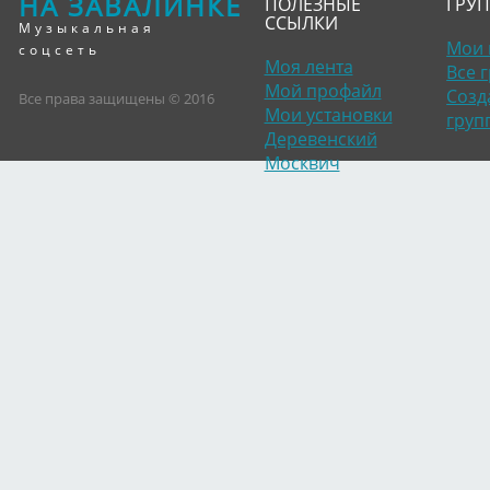
НА ЗАВАЛИНКЕ
ПОЛЕЗНЫЕ
ГРУ
ССЫЛКИ
Музыкальная
Мои 
соцсеть
Моя лента
Все 
Мой профайл
Созд
Все права защищены © 2016
Мои установки
груп
Деревенский
Москвич